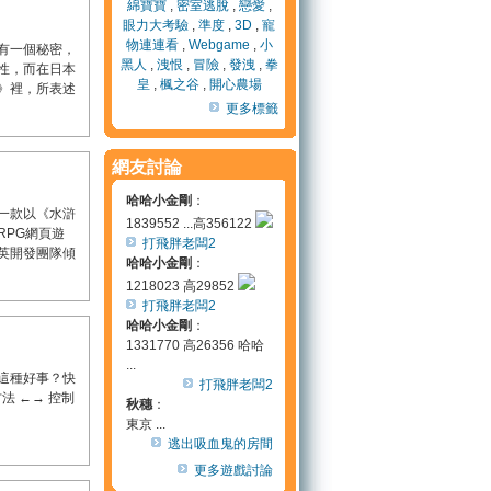
綿寶寶
,
密室逃脫
,
戀愛
,
眼力大考驗
,
準度
,
3D
,
寵
物連連看
,
Webgame
,
小
有一個秘密，
黑人
,
洩恨
,
冒險
,
發洩
,
拳
性，而在日本
皇
,
楓之谷
,
開心農場
》裡，所表述
更多標籤
網友討論
哈哈小金剛
：
一款以《水滸
1839552 ...高356122
RPG網頁遊
打飛胖老闆2
英開發團隊傾
哈哈小金剛
：
1218023 高29852
打飛胖老闆2
哈哈小金剛
：
1331770 高26356 哈哈
...
這種好事？快
打飛胖老闆2
法 ←→ 控制
秋穗
：
東京 ...
逃出吸血鬼的房間
更多遊戲討論