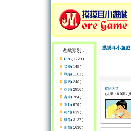
摸摸耳小遊戲
遊戲類別：
RPG
( 1729 )
音樂
( 145 )
戰略
( 1161 )
懷舊
( 240 )
接吻天堂
益智
( 2956 )
（人氣：8.0萬 / 
賽車
( 784 )
運動
( 979 )
格鬥
( 639 )
動作
( 3137 )
射擊
( 1630 )