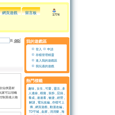
網頁遊戲
留言板
1774
頁
我的遊戲區
登入
申請
存檔管理精靈
進入我的遊戲區
我玩過的遊戲
熱門標籤
款仙俠題材
趣味
,
女生
,
可愛
,
靈活
,
多
，玩家可以領略
人連線
,
模擬
,
裝扮
,
惡搞
,
控制英雄人物
養成
,
連連看
,
敏捷
,
經營
,
解謎
,
電玩改編
,
存檔可上
傳
,
網頁遊戲
,
動漫改編
,
TD守城
,
血腥
,
消消樂
,
海