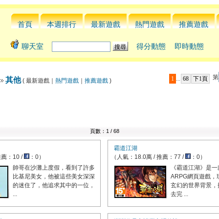
首頁
本週排行
最新遊戲
熱門遊戲
推薦遊戲
聊天室
得分動態
即時動態
第
1
68
下1頁
其他
...
( 最新遊戲｜
熱門遊戲
｜
推薦遊戲
)
頁數：1 / 68
霸道江湖
推薦：10 /
：0）
（人氣：18.0萬 / 推薦：77 /
：0）
帥哥在沙灘上度假，看到了許多
《霸道江湖》是一
比基尼美女，他被這些美女深深
ARPG網頁遊戲
的迷住了，他追求其中的一位，
玄幻的世界背景，
...
去完 ...