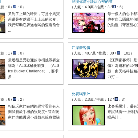
社
測測你是守護甜心裡的誰
推薦：0 /
：0）
（人氣：4.0萬 / 推薦：3 /
：6）
又到了上班的時間，可是小馬寶
每一個人的心中都
莉還是有點跟不上上班的節奏，
也有自己隱藏的個
我們幫助它躲過老闆的查看偷會
的動漫《守護甜心
...
...
江湖豪客傳
推薦：1 /
：0）
（人氣：40.7萬 / 推薦：30 /
：102）
最近很是受歡迎的冰桶挑戰賽全
《江湖豪客傳》是
稱為「ALS冰桶挑戰賽」（ALS
傳》為題材的武俠
Ice Bucket Challenge），要求
戲，由天拓科技精
參 ...
力打 ...
比賽喝果汁
推薦：6 /
：2）
（人氣：2.3萬 / 推薦：12 /
：3）
相信玩家們在網路經常看到有人
比賽喝果汁，還有
測試新款手機的強硬度~ 這次玩
來試試看~~ 控制方
家們也能透過小遊戲來親身體驗
喝果汁 ...
...