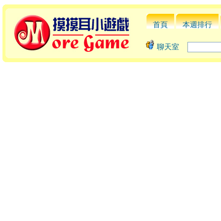
首頁
本週排行
聊天室