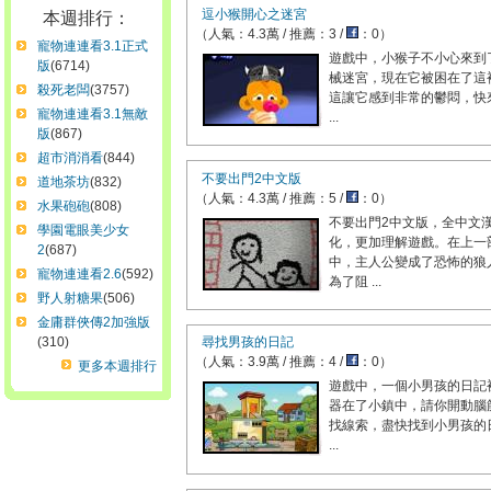
逗小猴開心之迷宮
本週排行：
（人氣：4.3萬 / 推薦：3 /
：0）
寵物連連看3.1正式
遊戲中，小猴子不小心來到
版
(6714)
械迷宮，現在它被困在了這
殺死老闆
(3757)
這讓它感到非常的鬱悶，快
寵物連連看3.1無敵
...
版
(867)
超市消消看
(844)
不要出門2中文版
道地茶坊
(832)
（人氣：4.3萬 / 推薦：5 /
：0）
水果砲砲
(808)
不要出門2中文版，全中文
學園電眼美少女
化，更加理解遊戲。在上一
2
(687)
中，主人公變成了恐怖的狼
寵物連連看2.6
(592)
為了阻 ...
野人射糖果
(506)
金庸群俠傳2加強版
(310)
尋找男孩的日記
（人氣：3.9萬 / 推薦：4 /
：0）
更多本週排行
遊戲中，一個小男孩的日記
器在了小鎮中，請你開動腦
找線索，盡快找到小男孩的
...