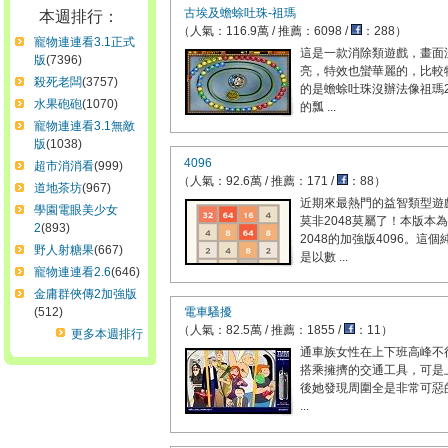
古埃及蟾蜍吐珠-祖瑪
本週排行：
（人氣：116.9萬 / 推薦：6098 /
：288）
寵物連連看3.1正式
這是一款消除類遊戲，畫面
版
(7396)
亮，特效也蠻華麗的，比較
殺死老闆
(3757)
的是蟾蜍吐珠沒辦法像祖瑪
水果砲砲
(1070)
的瓢 ...
寵物連連看3.1無敵
版
(1038)
4096
超市消消看
(999)
（人氣：92.6萬 / 推薦：171 /
：88）
道地茶坊
(967)
近期來最熱門的益智類型遊
學園電眼美少女
莫非2048莫屬了！本版本為
2
(893)
2048的加強版4096。這個
野人射糖果
(667)
是以數 ...
寵物連連看2.6
(646)
金庸群俠傳2加強版
(512)
電車騷擾
（人氣：82.5萬 / 推薦：1855 /
：11）
更多本週排行
通車族女性在上下班高峰不
搭乘擁擠的交通工具，可是
後她發現周圍全是非常可惡
...