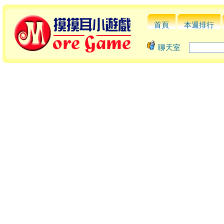
首頁
本週排行
聊天室