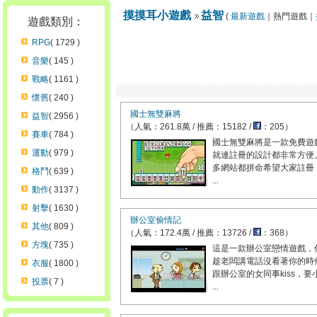
摸摸耳小遊戲
益智
(
最新遊戲
｜熱門遊戲｜
遊戲類別：
RPG
( 1729 )
音樂
( 145 )
戰略
( 1161 )
懷舊
( 240 )
國士無雙麻將
益智
( 2956 )
（人氣：261.8萬 / 推薦：15182 /
：205）
賽車
( 784 )
國士無雙麻將是一款免費遊
運動
( 979 )
就連註冊的設計都非常方便
多網站都拼命希望大家註冊
格鬥
( 639 )
...
動作
( 3137 )
射擊
( 1630 )
辦公室偷情記
其他
( 809 )
（人氣：172.4萬 / 推薦：13726 /
：368）
方塊
( 735 )
這是一款辦公室戀情遊戲，
趁老闆講電話沒看著你的時
衣服
( 1800 )
跟辦公室的女同事kiss，要
投票
( 7 )
...