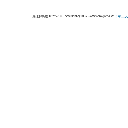
最佳解析度 1024x768 CopyRight(c) 2007 www.more.game.tw
下載工