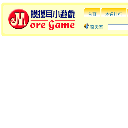
首頁
本週排行
聊天室