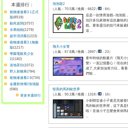
泡泡龍2
本週排行：
（人氣：70.5萬 / 推薦：6622 /
：64）
寵物連連看3.1正式
這是一款懷舊遊戲--泡泡龍
版
(8519)
信許多玩家都有這款趣味的
殺死老闆
(3757)
戲。要靠靈活的技巧來躲避
水果砲砲
(1279)
追 ...
超市消消看
(1223)
寵物連連看3.1無敵
飛天小女警
版
(1217)
（人氣：67.8萬 / 推薦：2697 /
：23）
學園電眼美少女
童年時候的動畫片《飛天小
2
(1182)
警》一直記憶憂心！現在終
道地茶坊
(1072)
成了,大家加油努力玩，看看
野人射糖果
(794)
們能 ...
寵物連連看2.6
(734)
金庸群俠傳2加強版
(590)
怪異的馬利歐世界
（人氣：50.2萬 / 推薦：1318 /
：16）
更多本週排行
小刺蝟音速小子索尼克被發
馬利歐的世界裡，這下真是
啦！音速小子怎麼會來倒馬
...