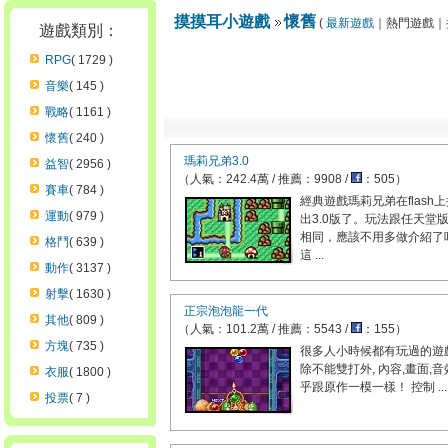
摸摸耳小遊戲
懷舊
(
最新遊戲
｜熱門遊戲｜
遊戲類別：
RPG
( 1729 )
音樂
( 145 )
戰略
( 1161 )
懷舊
( 240 )
瑪莉兄弟3.0
益智
( 2956 )
（人氣：242.4萬 / 推薦：9908 /
：505）
賽車
( 784 )
經典遊戲瑪莉兄弟在flash
運動
( 979 )
出3.0版了。玩法跟任天堂
相同，應該不用多做介紹了
格鬥
( 639 )
這 ...
動作
( 3137 )
射擊
( 1630 )
正宗泡泡龍一代
其他
( 809 )
（人氣：101.2萬 / 推薦：5543 /
：155）
方塊
( 735 )
很多人小時候都有玩過的遊
除不能雙打外, 內容,畫面,
衣服
( 1800 )
乎跟原作一模一樣！ 控制 ...
投票
( 7 )