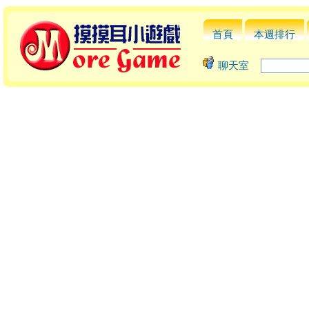
首頁
本週排行
聊天室