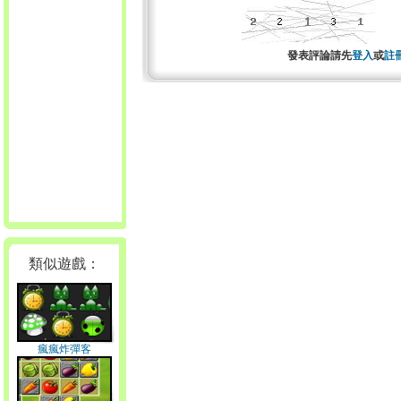
發表評論請先
登入
或
註
類似遊戲：
瘋瘋炸彈客