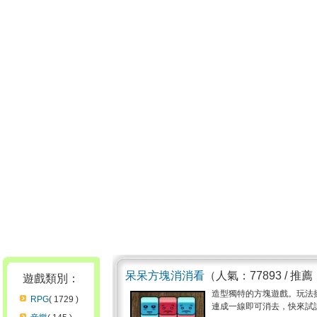
呆呆方塊消消看
（人氣：77893 / 推薦
遊戲類別：
造型獨特的方塊遊戲。玩法
RPG
( 1729 )
連成一線即可消去，快來試試看吧