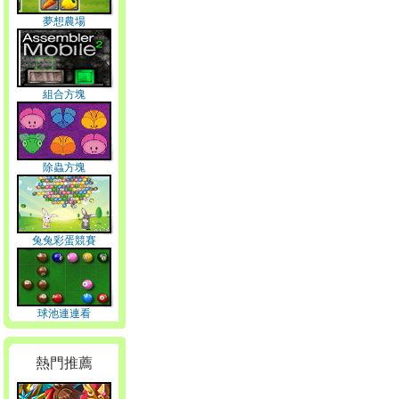
夢想農場
組合方塊
除蟲方塊
兔兔彩蛋競賽
球池連連看
熱門推薦