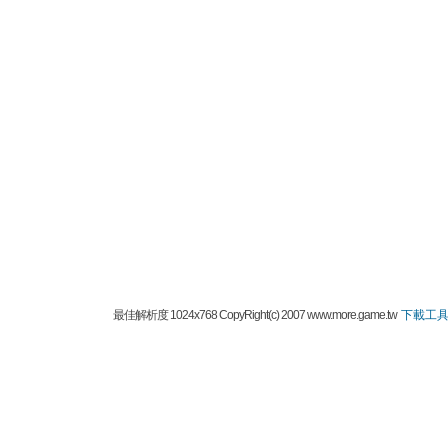
最佳解析度 1024x768 CopyRight(c) 2007 www.more.game.tw
下載工