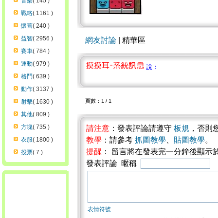
音樂
( 145 )
戰略
( 1161 )
懷舊
( 240 )
益智
( 2956 )
網友討論
| 精華區
賽車
( 784 )
運動
( 979 )
說：
格鬥
( 639 )
動作
( 3137 )
頁數：1 / 1
射擊
( 1630 )
其他
( 809 )
方塊
( 735 )
請注意
：發表評論請遵守
板規
，否則
教學
：請參考
抓圖教學
、
貼圖教學
。
衣服
( 1800 )
提醒
： 留言將在發表完一分鐘後顯示
投票
( 7 )
發表評論 暱稱
表情符號