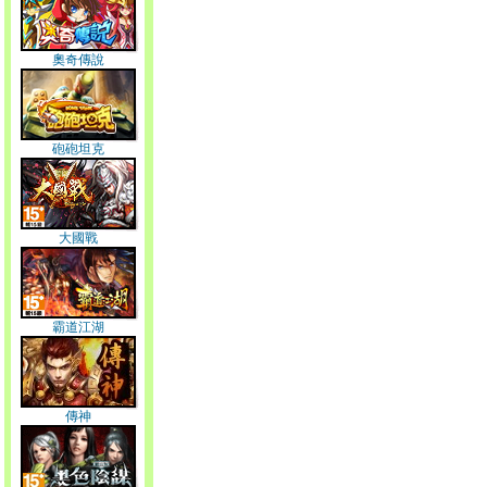
奧奇傳說
砲砲坦克
大國戰
霸道江湖
傳神