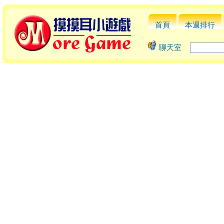
首頁
本週排行
聊天室