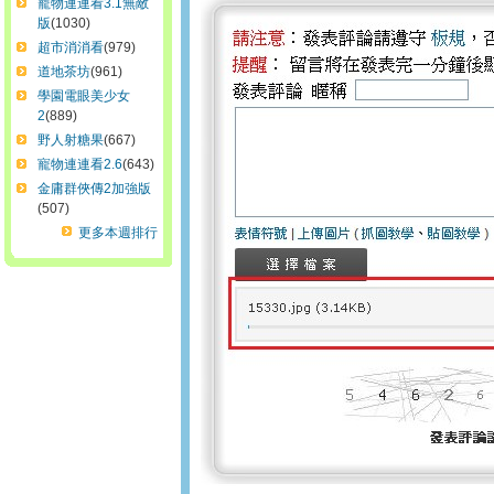
寵物連連看3.1無敵
版
(1030)
超市消消看
(979)
道地茶坊
(961)
學園電眼美少女
2
(889)
野人射糖果
(667)
寵物連連看2.6
(643)
金庸群俠傳2加強版
(507)
更多本週排行