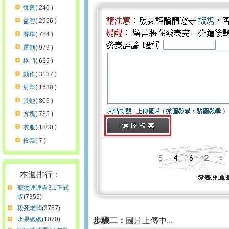
懷舊
( 240 )
益智
( 2956 )
賽車
( 784 )
運動
( 979 )
格鬥
( 639 )
動作
( 3137 )
射擊
( 1630 )
其他
( 809 )
方塊
( 735 )
衣服
( 1800 )
投票
( 7 )
本週排行：
寵物連連看3.1正式
版
(7355)
殺死老闆
(3757)
水果砲砲
(1070)
步驟二：
圖片上傳中...