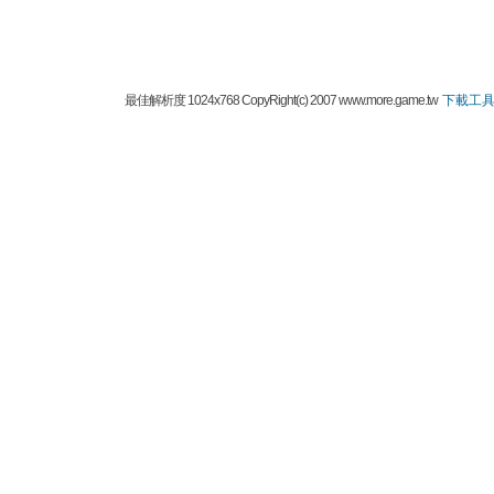
最佳解析度 1024x768 CopyRight(c) 2007 www.more.game.tw
下載工