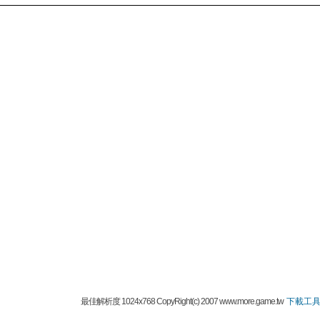
最佳解析度 1024x768 CopyRight(c) 2007 www.more.game.tw
下載工