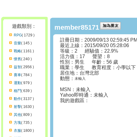
遊戲類別：
member85171
RPG
( 1729 )
註冊日期：2009/09/13 02:59:45 P
音樂
( 145 )
最近上線：2015/09/20 05:28:06
等級：2 經驗值：22.9%
戰略
( 1161 )
活力值：17 聲望：8
懷舊
( 240 )
性別：男生 年齡：56 歲
益智
( 2956 )
職業：學生 教育程度：小學以下
居住地：台灣北部
賽車
( 784 )
動態：
未輸入
運動
( 979 )
MSN：未輸入
格鬥
( 639 )
Yahoo即時通：未輸入
動作
( 3137 )
我的遊戲區：
射擊
( 1630 )
其他
( 809 )
方塊
( 735 )
衣服
( 1800 )