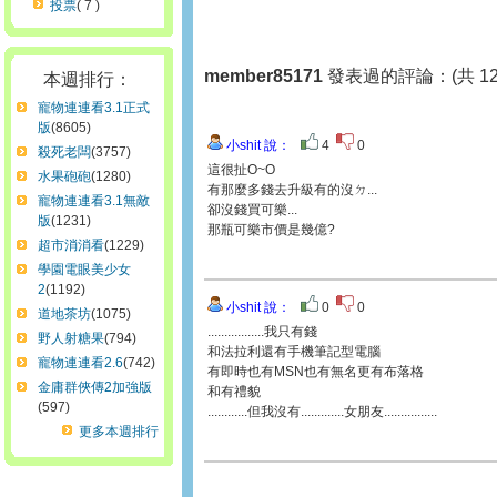
投票
( 7 )
member85171
發表過的評論：(共 12
本週排行：
寵物連連看3.1正式
版
(8605)
小shit 說：
4
0
殺死老闆
(3757)
這很扯O~O
水果砲砲
(1280)
有那麼多錢去升級有的沒ㄉ...
寵物連連看3.1無敵
卻沒錢買可樂...
版
(1231)
那瓶可樂市價是幾億?
超市消消看
(1229)
學園電眼美少女
2
(1192)
小shit 說：
0
0
道地茶坊
(1075)
.................我只有錢
野人射糖果
(794)
和法拉利還有手機筆記型電腦
寵物連連看2.6
(742)
有即時也有MSN也有無名更有布落格
金庸群俠傳2加強版
和有禮貌
(597)
............但我沒有.............女朋友................
更多本週排行