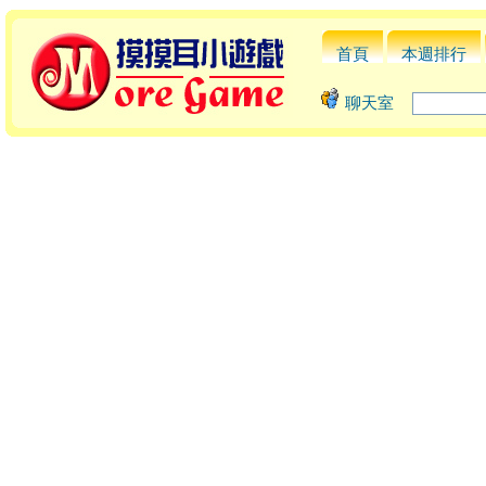
首頁
本週排行
聊天室