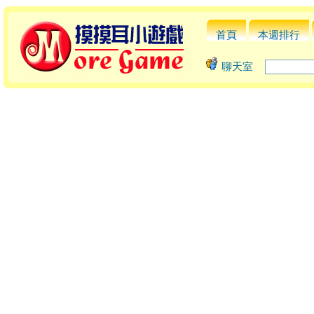
首頁
本週排行
聊天室