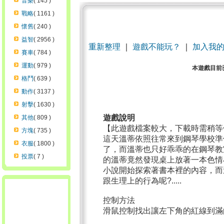
音樂
( 145 )
戰略
( 1161 )
懷舊
( 240 )
益智
( 2956 )
重新整理
｜
遊戲不能玩？
｜
加入我
賽車
( 784 )
運動
( 979 )
本遊戲目前
格鬥
( 639 )
動作
( 3137 )
射擊
( 1630 )
遊戲說明
其他
( 809 )
【此遊戲檔案較大，下載時需稍等
方塊
( 735 )
這天溫蒂依照往常來到鋼琴學校準
衣服
( 1800 )
了，而溫蒂也只好乖乖的在鋼琴教室
投票
( 7 )
的溫蒂竟然發現桌上放著一本色情
小說開始探索著書本裡的內容，而
跟生理上的行為呢?.....
控制方法
滑鼠控制找出讓左下角的紅線到滿