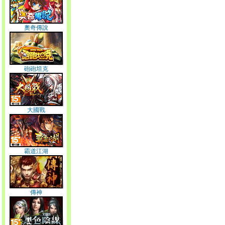
奧奇傳說
砲砲坦克
大國戰
霸道江湖
傳神