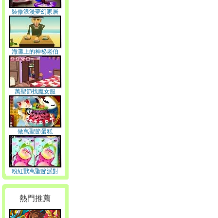
裝修浪漫夢幻家居
海灘上的神祕老伯
萬聖節找魔女服
做萬聖節蛋糕
粉紅獸萬聖節派對
熱門推薦