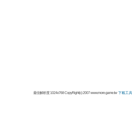
最佳解析度 1024x768 CopyRight(c) 2007 www.more.game.tw
下載工