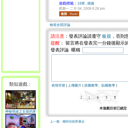
遊戲標籤：
18禁
,
模擬
星期一 二月 04, 2008 6:28 pm
檢視全部評論
請注意
：發表評論請遵守
板規
，否則
提醒
： 留言將在發表完一分鐘後顯示
發表評論 暱稱
類似遊戲：
表情符號
|
上傳圖片
(
抓圖教學
、
貼圖教學
)
本遊戲目前已鎖定 
神秘視線之女孩的家
上一個：模特兒的昇展台