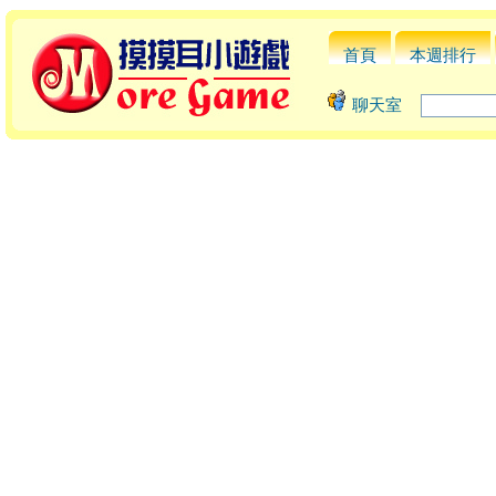
首頁
本週排行
聊天室