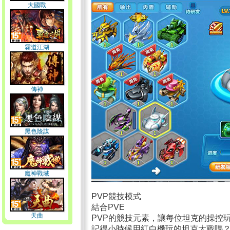
大國戰
霸道江湖
傳神
黑色陰謀
魔神戰域
PVP競技模式
結合PVE
天曲
PVP的競技元素，讓每位坦克的操控
記得小時候用紅白機玩的坦克大戰嗎