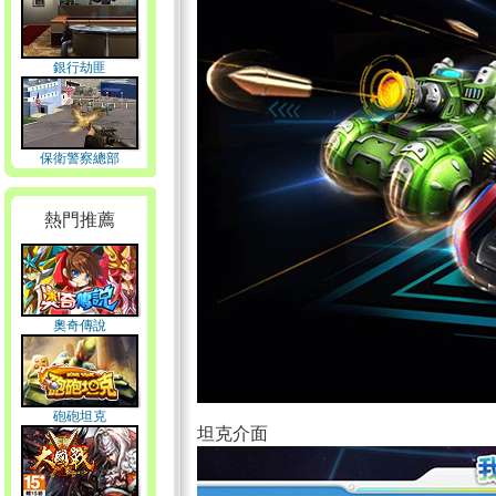
銀行劫匪
保衛警察總部
熱門推薦
奧奇傳說
砲砲坦克
坦克介面