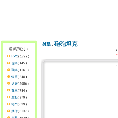
砲砲坦克
射擊
遊戲類別：
4
RPG
( 1729 )
音樂
( 145 )
戰略
( 1161 )
懷舊
( 240 )
益智
( 2956 )
賽車
( 784 )
運動
( 979 )
格鬥
( 639 )
動作
( 3137 )