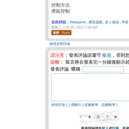
控制方法
滑鼠控制
遊戲標籤：
Webgame
,
網頁遊戲
,
多人連線
,
準度
星期三 一月 25, 2017 1:00 pm
檢視全部評論
請注意
：發表評論請遵守
板規
，否則
提醒
： 留言將在發表完一分鐘後顯示
發表評論 暱稱
表情符號
|
上傳圖片
(
抓圖教學
、
貼圖教學
)
發表評論請先
登入
或
註冊
。或