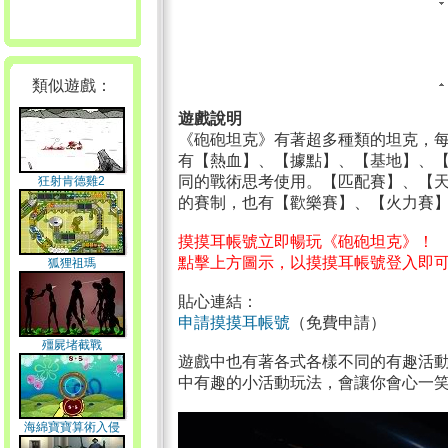
類似遊戲：
遊戲說明
《砲砲坦克》有著超多種類的坦克，
有【熱血】、【據點】、【基地】、
同的戰術思考使用。【匹配賽】、【
狂射肯德雞2
的賽制，也有【歡樂賽】、【火力賽
摸摸耳帳號立即暢玩《砲砲坦克》！
點擊上方圖示，以摸摸耳帳號登入即
狐狸祖瑪
貼心連結：
申請摸摸耳帳號
（免費申請）
殭屍堵截戰
遊戲中也有著各式各樣不同的有趣活
中有趣的小活動玩法，會讓你會心一
海綿寶寶算術入侵