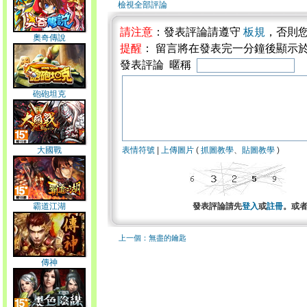
檢視全部評論
請注意
：發表評論請遵守
板規
，否則
奧奇傳說
提醒
： 留言將在發表完一分鐘後顯示
發表評論 暱稱
砲砲坦克
大國戰
表情符號
|
上傳圖片
(
抓圖教學
、
貼圖教學
)
霸道江湖
發表評論請先
登入
或
註冊
。或
上一個：無盡的鑰匙
傳神