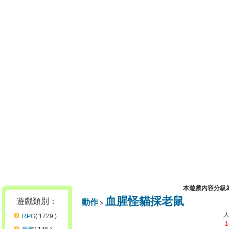
本遊戲內容分級
血腥怪貓採老鼠
遊戲類別：
動作
RPG
( 1729 )
1