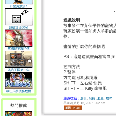
野蠻流浪漢7
遊戲說明
故事發生在某個平靜的寵物店，
超級英雄60秒
玩家扮演一個如虎入羊群的
物。
盡情的折磨你的獵物吧！！
三國群英激鬥傳
PS：這是遊戲畫面相當血腥
控制方法
蒸汽王國第一集
P 暫停
方向鍵 移動和跳躍
SHIFT + 左右鍵 快跑
SHIFT + 上 Kitty 龍捲風
歐巴馬的債務危機
遊戲標籤：
洩恨
,
惡搞
,
血腥
,
貓咪
星期四 八月 16, 2007 3:02 pm
熱門推薦