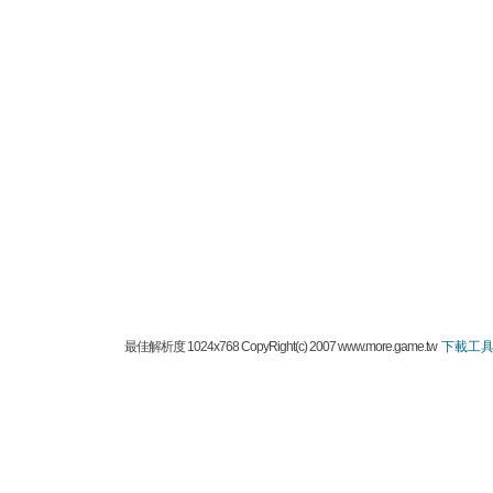
最佳解析度 1024x768 CopyRight(c) 2007 www.more.game.tw
下載工