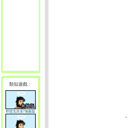
類似遊戲：
野蠻流浪漢7無敵版