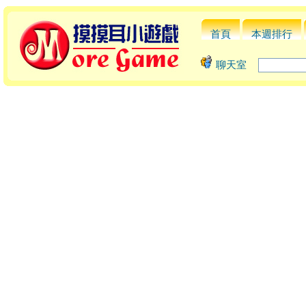
首頁
本週排行
聊天室