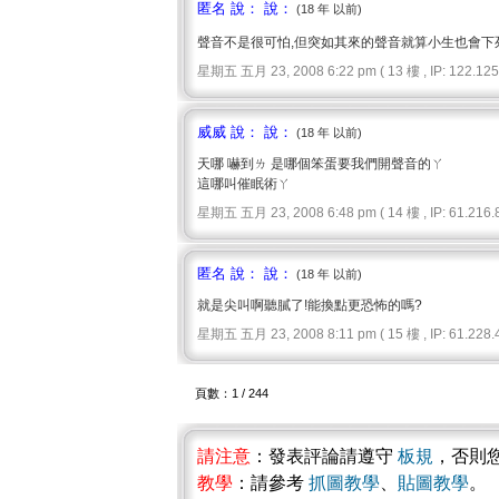
匿名 說： 說：
(18 年 以前)
聲音不是很可怕,但突如其來的聲音就算小生也會下
星期五 五月 23, 2008 6:22 pm ( 13 樓 , IP: 122.125.
威威 說： 說：
(18 年 以前)
天哪 嚇到ㄌ 是哪個笨蛋要我們開聲音的ㄚ
這哪叫催眠術ㄚ
星期五 五月 23, 2008 6:48 pm ( 14 樓 , IP: 61.216.8
匿名 說： 說：
(18 年 以前)
就是尖叫啊聽膩了!能換點更恐怖的嗎?
星期五 五月 23, 2008 8:11 pm ( 15 樓 , IP: 61.228.4
頁數：1 / 244
請注意
：發表評論請遵守
板規
，否則
教學
：請參考
抓圖教學
、
貼圖教學
。