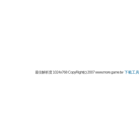
最佳解析度 1024x768 CopyRight(c) 2007 www.more.game.tw
下載工