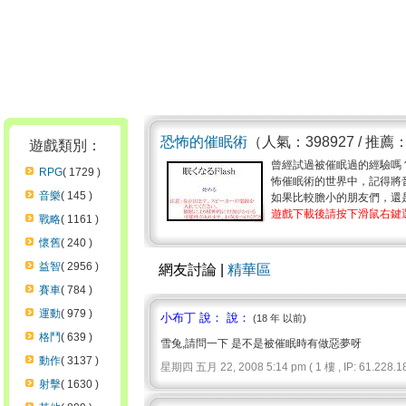
恐怖的催眠術
（人氣：398927 / 推薦
遊戲類別：
曾經試過被催眠過的經驗嗎
RPG
( 1729 )
怖催眠術的世界中，記得將音
音樂
( 145 )
如果比較膽小的朋友們，還是
遊戲下載後請按下滑鼠右鍵選擇
戰略
( 1161 )
懷舊
( 240 )
益智
( 2956 )
網友討論 |
精華區
賽車
( 784 )
運動
( 979 )
小布丁 說： 說：
(18 年 以前)
格鬥
( 639 )
雪兔,請問一下 是不是被催眠時有做惡夢呀
動作
( 3137 )
星期四 五月 22, 2008 5:14 pm ( 1 樓 , IP: 61.228.18
射擊
( 1630 )