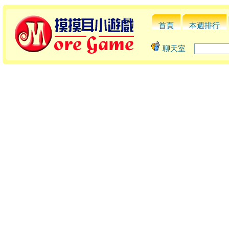
首頁
本週排行
聊天室