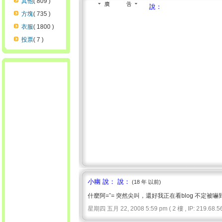
其他
( 809 )
說：
方塊
( 735 )
衣服
( 1800 )
投票
( 7 )
小幽 說： 說：
(18 年 以前)
什麼阿=ˇ= 突然尖叫，還好我正在看blog 不定被嚇
星期四 五月 22, 2008 5:59 pm ( 2 樓 , IP: 219.68.56