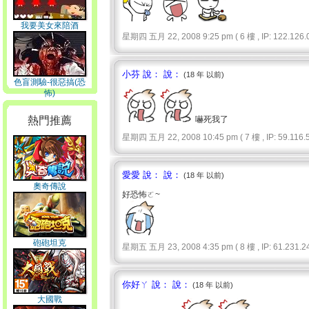
我要美女來陪酒
星期四 五月 22, 2008 9:25 pm ( 6 樓 , IP: 122.126.0
小芬 說： 說：
(18 年 以前)
色盲測驗-很惡搞(恐
怖)
熱門推薦
嚇死我了
星期四 五月 22, 2008 10:45 pm ( 7 樓 , IP: 59.116.5
愛愛 說： 說：
(18 年 以前)
奧奇傳說
好恐怖ㄛ~
砲砲坦克
星期五 五月 23, 2008 4:35 pm ( 8 樓 , IP: 61.231.24
你好ㄚ 說： 說：
(18 年 以前)
大國戰