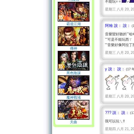
不能玩= =
星期三 八月 20, 2008 
霸道江湖
阿翰 說： 說：
(
音樂蠻好聽的ˇˇ哈
ˇˇ可是不能玩西ㄒ
ˇˇ音樂好像阿拉丁那
傳神
星期三 八月 20, 2008 
y 說： 說：
(17 
黑色陰謀
星期三 八月 20, 2008 
魔神戰域
??? 說： 說：
(1
我可以玩ㄟ!!
天曲
星期四 八月 21, 2008 