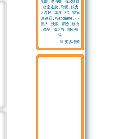
血腥
,
消消樂
,
海綿寶寶
,
密室逃脫
,
戀愛
,
眼力
大考驗
,
準度
,
3D
,
寵物
連連看
,
Webgame
,
小
黑人
,
洩恨
,
冒險
,
發洩
,
拳皇
,
楓之谷
,
開心農
場
更多標籤