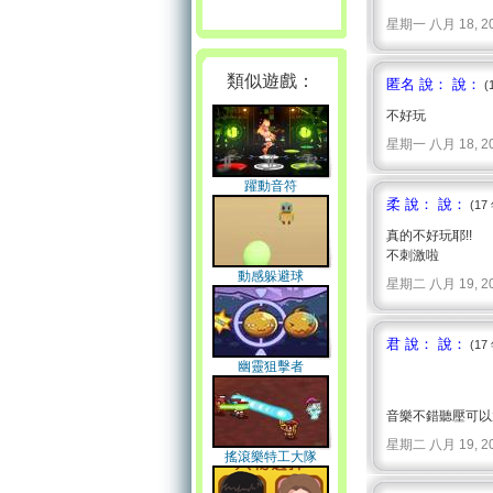
星期一 八月 18, 2008 
類似遊戲：
匿名 說： 說：
(
不好玩
星期一 八月 18, 2008 
躍動音符
柔 說： 說：
(17
真的不好玩耶!!
不刺激啦
動感躲避球
星期二 八月 19, 2008 
君 說： 說：
(17
幽靈狙擊者
音樂不錯聽壓可以放
星期二 八月 19, 2008 
搖滾樂特工大隊