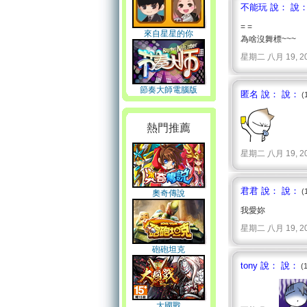
不能玩 說： 說
= =
來自星星的你
為啥沒舞標~~~
星期二 八月 19, 2008 
節奏大師電腦版
匿名 說： 說：
(
熱門推薦
星期二 八月 19, 2008 
君君 說： 說：
(
奧奇傳說
我愛妳
星期二 八月 19, 2008 
砲砲坦克
tony 說： 說：
(
大國戰