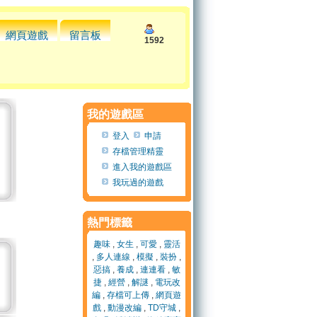
網頁遊戲
留言板
1592
我的遊戲區
登入
申請
存檔管理精靈
進入我的遊戲區
我玩過的遊戲
熱門標籤
趣味
,
女生
,
可愛
,
靈活
,
多人連線
,
模擬
,
裝扮
,
惡搞
,
養成
,
連連看
,
敏
捷
,
經營
,
解謎
,
電玩改
編
,
存檔可上傳
,
網頁遊
戲
,
動漫改編
,
TD守城
,