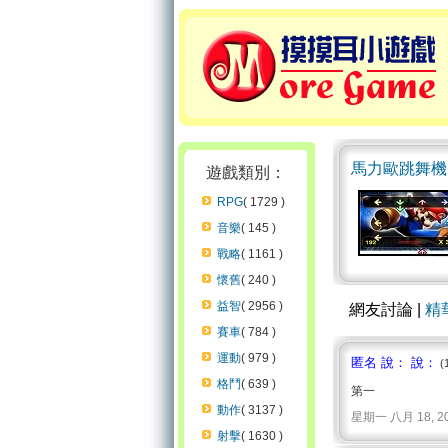
馬力歐跳舞機
遊戲類別：
RPG
( 1729 )
音樂
( 145 )
戰略
( 1161 )
懷舊
( 240 )
益智
( 2956 )
網友討論 |
精
賽車
( 784 )
運動
( 979 )
匿名 說： 說：
(
格鬥
( 639 )
第一
動作
( 3137 )
星期一 八月 18, 2008 
射擊
( 1630 )