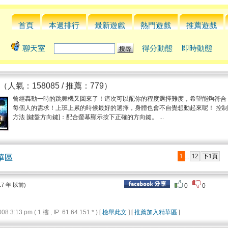
首頁
本週排行
最新遊戲
熱門遊戲
推薦遊戲
聊天室
得分動態
即時動態
（人氣：158085 / 推薦：779）
曾經轟動一時的跳舞機又回來了！這次可以配你的程度選擇難度，希望能夠符合
每個人的需求！上班上累的時候最好的選擇，身體也會不自覺想動起來呢！ 控制
方法 [鍵盤方向鍵]：配合螢幕顯示按下正確的方向鍵。 ...
1
12
下1頁
華區
...
17 年 以前)
0
0
3:13 pm ( 1 樓 , IP: 61.64.151.* )
[
檢舉此文
] [
推薦加入精華區
]