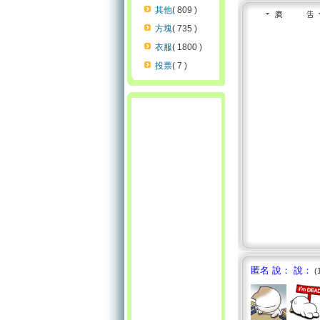
其他
( 809 )
方塊
( 735 )
衣服
( 1800 )
投票
( 7 )
匿名 說： 說：
(