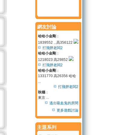
網友討論
哈哈小金剛
：
1839552 ...高356122
打飛胖老闆2
哈哈小金剛
：
1218023 高29852
打飛胖老闆2
哈哈小金剛
：
1331770 高26356 哈哈
...
打飛胖老闆2
秋穗
：
東京 ...
逃出吸血鬼的房間
更多遊戲討論
主題系列