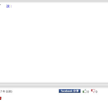
說：
17 年 以前)
0
0