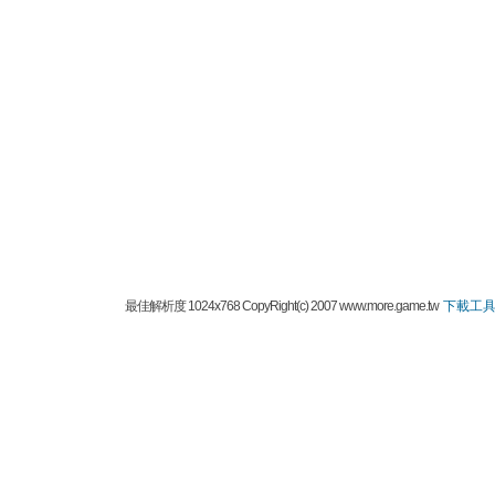
最佳解析度 1024x768 CopyRight(c) 2007 www.more.game.tw
下載工