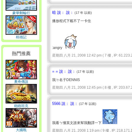
暗 說： 說：
豪華郵輪行
(17 年 以前)
播放程式下載不了一卡住
桓雄記
:angry
熱門推薦
星期四 八月 21, 2008 12:42 pm ( 7 樓 , IP: 61.223.2
= = 說： 說：
(17 年 以前)
我ㄉ名子DENNIS
奧奇傳說
星期四 八月 21, 2008 12:45 pm ( 8 樓 , IP: 203.67.2
5566 說： 說：
(17 年 以前)
砲砲坦克
我看ㄅ懂英文誰來幫我翻譯一下
大國戰
星期四 八月 21, 2008 1:19 pm ( 9 樓 , IP: 218.171.1