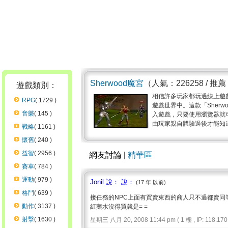
Sherwood魔宮
（人氣：226258 / 推薦
遊戲類別：
相信許多玩家都玩過線上遊
RPG
( 1729 )
遊戲世界中。這款「Sherw
音樂
( 145 )
入遊戲，只要使用瀏覽器就
由玩家親自體驗過後才能知道
戰略
( 1161 )
懷舊
( 240 )
益智
( 2956 )
網友討論 |
精華區
賽車
( 784 )
運動
( 979 )
Jonil 說： 說：
(17 年 以前)
格鬥
( 639 )
接任務的NPC上面有買賣東西的商人只不過都賣同
動作
( 3137 )
紅藥水沒得買就是= =
射擊
( 1630 )
星期三 八月 20, 2008 11:44 pm ( 1 樓 , IP: 118.170.