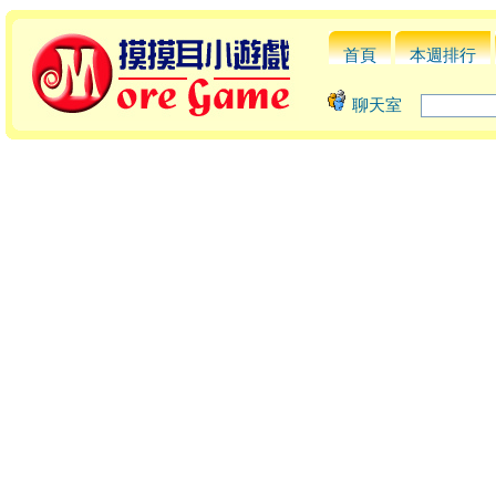
首頁
本週排行
聊天室