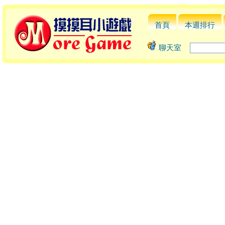
首頁
本週排行
聊天室