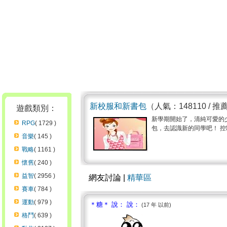
新校服和新書包
（人氣：148110 / 推
遊戲類別：
新學期開始了，清純可愛的
RPG
( 1729 )
包，去認識新的同學吧！ 控制方
音樂
( 145 )
戰略
( 1161 )
懷舊
( 240 )
益智
( 2956 )
網友討論 |
精華區
賽車
( 784 )
運動
( 979 )
＊糖＊ 說： 說：
(17 年 以前)
格鬥
( 639 )