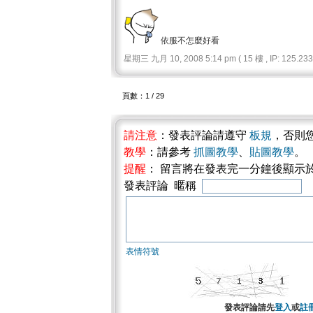
依服不怎麼好看
星期三 九月 10, 2008 5:14 pm ( 15 樓 , IP: 125.233.
頁數：1 / 29
請注意
：發表評論請遵守
板規
，否則
教學
：請參考
抓圖教學
、
貼圖教學
。
提醒
： 留言將在發表完一分鐘後顯示
發表評論 暱稱
表情符號
發表評論請先
登入
或
註