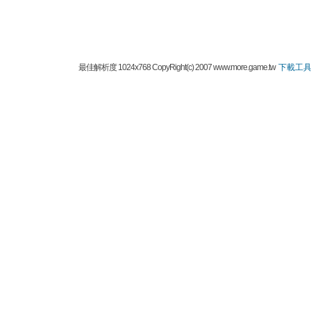
最佳解析度 1024x768 CopyRight(c) 2007 www.more.game.tw
下載工