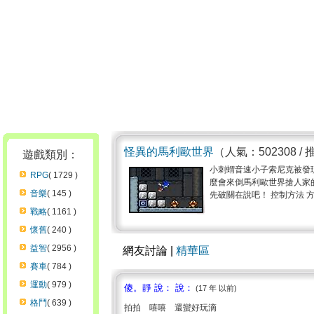
怪異的馬利歐世界
（人氣：502308 / 
遊戲類別：
小刺蝟音速小子索尼克被發
RPG
( 1729 )
麼會來倒馬利歐世界搶人家的
音樂
( 145 )
先破關在說吧！ 控制方法 方
戰略
( 1161 )
懷舊
( 240 )
益智
( 2956 )
網友討論 |
精華區
賽車
( 784 )
運動
( 979 )
傻。靜 說： 說：
(17 年 以前)
格鬥
( 639 )
拍拍 嘻嘻 還蠻好玩滴