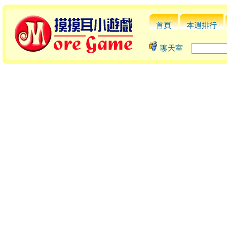
首頁
本週排行
聊天室