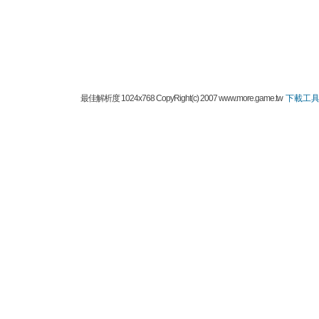
最佳解析度 1024x768 CopyRight(c) 2007 www.more.game.tw
下載工