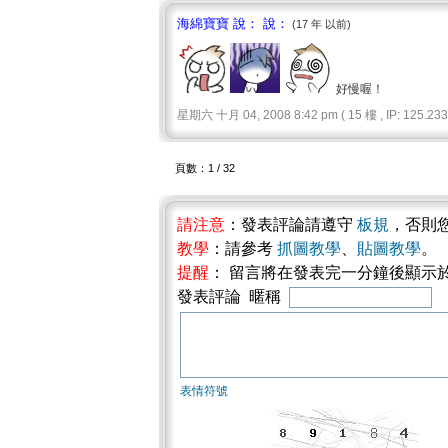
海綿寶寶 說： 說：
(17 年 以前)
好慢喔！
星期六 十月 04, 2008 8:42 pm ( 15 樓 , IP: 125.233.
頁數：1 / 32
請注意
：發表評論請遵守
板規
，否則
教學
：請參考
抓圖教學
、
貼圖教學
。
提醒
： 留言將在發表完一分鐘後顯示
發表評論 暱稱
表情符號