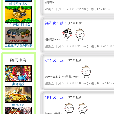
好慢喔
科技風打磚塊
星期五 十月 03, 2008 8:22 pm ( 5 樓 , IP: 218.32.15
羚羚 說： 說：
(17 年 以前)
牛牛尋找鬥牛士2
很好玩~~~
二戰風雲之歐洲戰場
星期五 十月 03, 2008 8:31 pm ( 6 樓 , IP: 220.138.1
熱門推薦
小情 說： 說：
(17 年 以前)
嗨!~~大家好~~我是小情~
星期五 十月 03, 2008 8:58 pm ( 7 樓 , IP: 59.116.72.
奧奇傳說
雅呼 說： 說：
(17 年 以前)
砲砲坦克