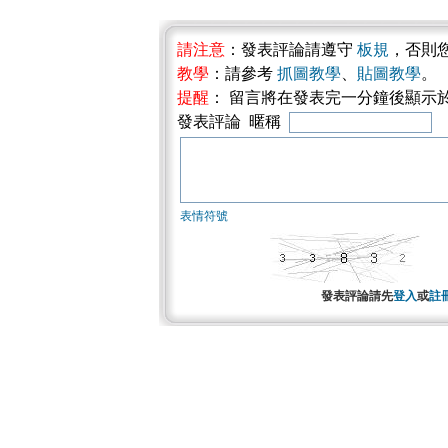
請注意
：發表評論請遵守
板規
，否則
教學
：請參考
抓圖教學
、
貼圖教學
。
提醒
： 留言將在發表完一分鐘後顯示
發表評論 暱稱
表情符號
發表評論請先
登入
或
註