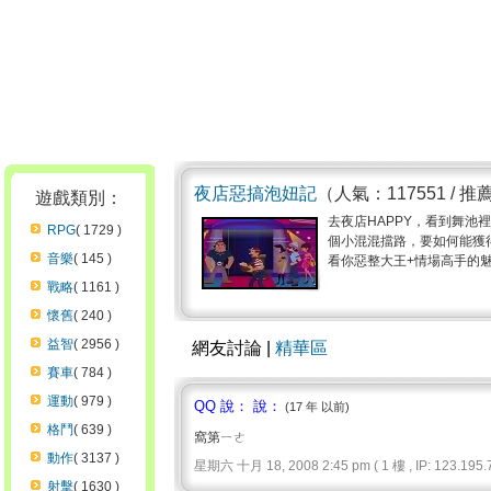
夜店惡搞泡妞記
（人氣：117551 / 推
遊戲類別：
去夜店HAPPY，看到舞
RPG
( 1729 )
個小混混擋路，要如何能獲
音樂
( 145 )
看你惡整大王+情場高手的魅力
戰略
( 1161 )
懷舊
( 240 )
益智
( 2956 )
網友討論 |
精華區
賽車
( 784 )
運動
( 979 )
QQ 說： 說：
(17 年 以前)
格鬥
( 639 )
窩第ㄧㄜ
動作
( 3137 )
星期六 十月 18, 2008 2:45 pm ( 1 樓 , IP: 123.195.7
射擊
( 1630 )