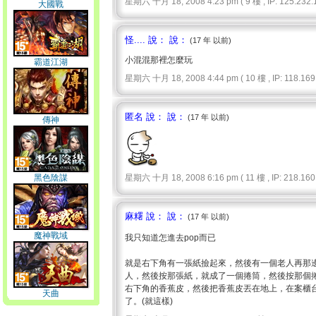
星期六 十月 18, 2008 4:23 pm ( 9 樓 , IP: 125.232.1
大國戰
怪.... 說： 說：
(17 年 以前)
小混混那裡怎麼玩
霸道江湖
星期六 十月 18, 2008 4:44 pm ( 10 樓 , IP: 118.169.
匿名 說： 說：
(17 年 以前)
傳神
黑色陰謀
星期六 十月 18, 2008 6:16 pm ( 11 樓 , IP: 218.160.
麻糬 說： 說：
(17 年 以前)
魔神戰域
我只知道怎進去pop而已
就是右下角有一張紙撿起來，然後有一個老人再那
人，然後按那張紙，就成了一個捲筒，然後按那個
右下角的香蕉皮，然後把香蕉皮丟在地上，在案櫃
天曲
了。(就這樣)