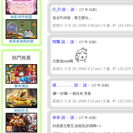
O_O 說： 說：
(17 年 以前)
絢彩美甲精靈
進去PUB後，要怎麼玩.....
星期六 十月 18, 2008 3:48 pm ( 6 樓 , IP: 118.169.2
佈置泰迪熊的家
阿飄 說： 說：
(17 年 以前)
熱門推薦
怎麼進pop啊
星期六 十月 18, 2008 4:17 pm ( 7 樓 , IP: 125.225.1
硍.............. 說： 說：
(17 年 以前)
奧奇傳說
爛~~好爛 ~~都沒有 答案
星期六 十月 18, 2008 4:23 pm ( 8 樓 , IP: 123.240.1
砲砲坦克
奈奈 說： 說：
(17 年 以前)
到底要怎麼完 誰能告訴我啊= =