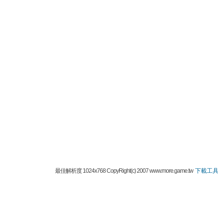
最佳解析度 1024x768 CopyRight(c) 2007 www.more.game.tw
下載工