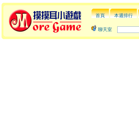
首頁
本週排行
聊天室