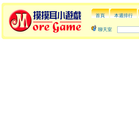
首頁
本週排行
聊天室