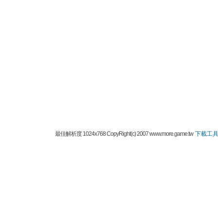
最佳解析度 1024x768 CopyRight(c) 2007 www.more.game.tw
下載工