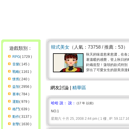
韓式美女
（人氣：73758 / 推薦：53）
遊戲類別：
秋天的味道愈來愈濃，在各
RPG
( 1729 )
著溫暖的感覺，登上秋日的
音樂
( 145 )
針織造型！蕩領的款式特別
穿出了可愛女生的甜美浪漫氣
戰略
( 1161 )
懷舊
( 240 )
益智
( 2956 )
網友討論 |
精華區
賽車
( 784 )
運動
( 979 )
哈哈 說： 說：
(17 年 以前)
格鬥
( 639 )
NO.1
動作
( 3137 )
星期六 十月 25, 2008 2:44 pm ( 1 樓 , IP: 59.117.16
射擊
( 1630 )