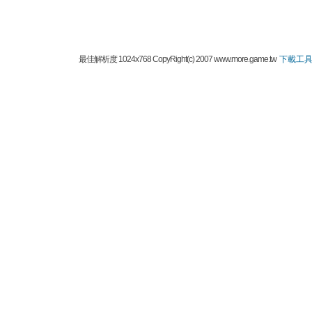
最佳解析度 1024x768 CopyRight(c) 2007 www.more.game.tw
下載工