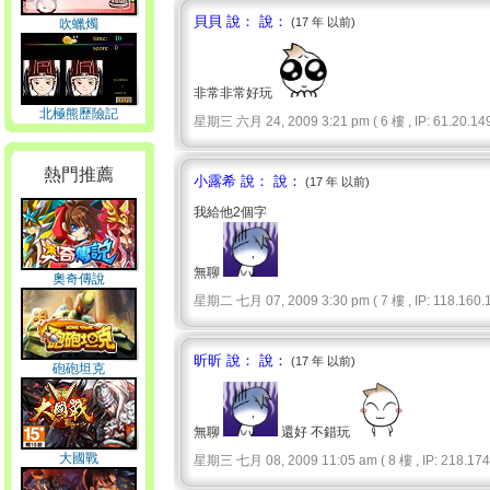
貝貝 說： 說：
(17 年 以前)
吹蠟燭
非常非常好玩
北極熊歷險記
星期三 六月 24, 2009 3:21 pm ( 6 樓 , IP: 61.20.149
熱門推薦
小露希 說： 說：
(17 年 以前)
我給他2個字
無聊
奧奇傳說
星期二 七月 07, 2009 3:30 pm ( 7 樓 , IP: 118.160.1
昕昕 說： 說：
(17 年 以前)
砲砲坦克
無聊
還好 不錯玩
大國戰
星期三 七月 08, 2009 11:05 am ( 8 樓 , IP: 218.174.