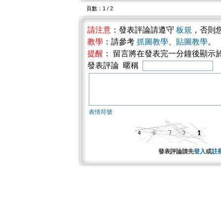
頁數：1 / 2
請注意
：發表評論請遵守
板規
，否則
教學
：請參考
抓圖教學
、
貼圖教學
。
提醒
： 留言將在發表完一分鐘後顯示
發表評論 暱稱
表情符號
發表評論請先
登入
或
註