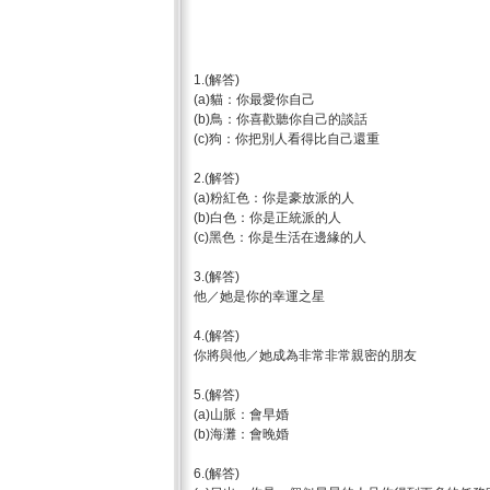
1.(解答)
(a)貓：你最愛你自己
(b)鳥：你喜歡聽你自己的談話
(c)狗：你把別人看得比自己還重
2.(解答)
(a)粉紅色：你是豪放派的人
(b)白色：你是正統派的人
(c)黑色：你是生活在邊緣的人
3.(解答)
他／她是你的幸運之星
4.(解答)
你將與他／她成為非常非常親密的朋友
5.(解答)
(a)山脈：會早婚
(b)海灘：會晚婚
6.(解答)