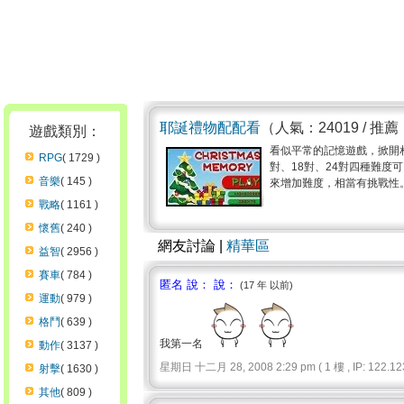
耶誕禮物配配看
（人氣：24019 / 推薦
遊戲類別：
看似平常的記憶遊戲，掀開
RPG
( 1729 )
對、18對、24對四種難度
音樂
( 145 )
來增加難度，相當有挑戰性。 控
戰略
( 1161 )
懷舊
( 240 )
網友討論 |
精華區
益智
( 2956 )
賽車
( 784 )
匿名 說： 說：
(17 年 以前)
運動
( 979 )
格鬥
( 639 )
我第一名
動作
( 3137 )
星期日 十二月 28, 2008 2:29 pm ( 1 樓 , IP: 122.123
射擊
( 1630 )
其他
( 809 )