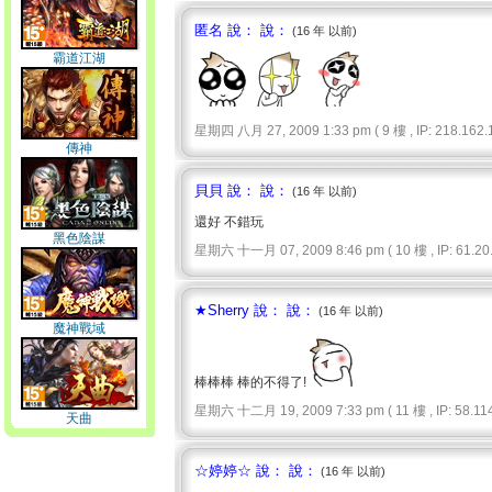
匿名 說： 說：
(16 年 以前)
霸道江湖
星期四 八月 27, 2009 1:33 pm ( 9 樓 , IP: 218.162.1
傳神
貝貝 說： 說：
(16 年 以前)
還好 不錯玩
黑色陰謀
星期六 十一月 07, 2009 8:46 pm ( 10 樓 , IP: 61.20.
★Sherry 說： 說：
(16 年 以前)
魔神戰域
棒棒棒 棒的不得了!
星期六 十二月 19, 2009 7:33 pm ( 11 樓 , IP: 58.114.
天曲
☆婷婷☆ 說： 說：
(16 年 以前)