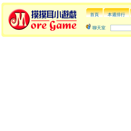
首頁
本週排行
聊天室