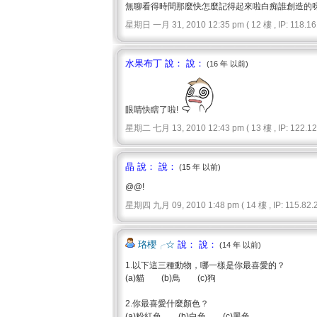
無聊看得時間那麼快怎麼記得起來啦白痴誰創造的
星期日 一月 31, 2010 12:35 pm ( 12 樓 , IP: 118.161
水果布丁 說： 說：
(16 年 以前)
眼睛快瞎了啦!
星期二 七月 13, 2010 12:43 pm ( 13 樓 , IP: 122.125
晶 說： 說：
(15 年 以前)
@@!
星期四 九月 09, 2010 1:48 pm ( 14 樓 , IP: 115.82.2
珞櫻╭☆
說： 說：
(14 年 以前)
1.以下這三種動物，哪一樣是你最喜愛的？
(a)貓 (b)鳥 (c)狗
2.你最喜愛什麼顏色？
(a)粉紅色 (b)白色 (c)黑色