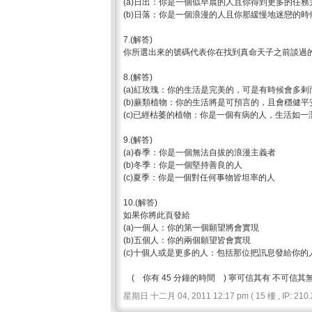
(a)日出：你是一個似早晨的人且你得到更多的任務
(b)日落：你是一個浪漫的人且你那緩慢地迷戀的時
7.(解答)
你所選出來的號碼代表你在找到真命天子之前談過
8.(解答)
(a)紅玫瑰：你的生活是完美的，可是有時候會多剌
(b)蕨類植物：你的生活將是可預言的，且會穩健平
(c)已經枯萎的植物：你是一個有病的人，生活如一
9.(解答)
(a)春季：你是一個無法自拔的浪漫主義者
(b)冬季：你是一個堅持善良的人
(c)夏季：你是一個對任何事物皆坦率的人
10.(解答)
如果你將此頁發給
(a)一個人：你的第一個願望將會實現
(b)五個人：你的兩個願望皆會實現
(c)十個人或是更多的人：包括那位把訊息發給你
( 你有 45 分鐘的時間 ) 寧可信其有 不可信其
星期日 十二月 04, 2011 12:17 pm ( 15 樓 , IP: 210.2