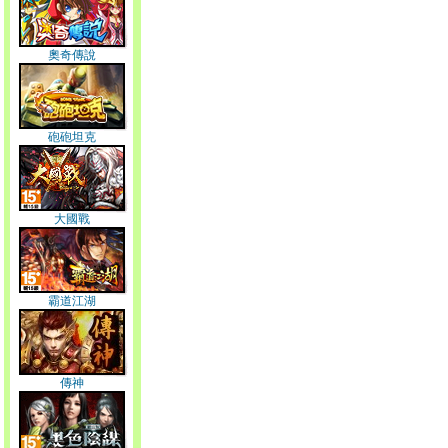
奧奇傳說
砲砲坦克
大國戰
霸道江湖
傳神