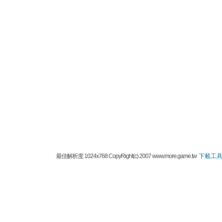
最佳解析度 1024x768 CopyRight(c) 2007 www.more.game.tw
下載工