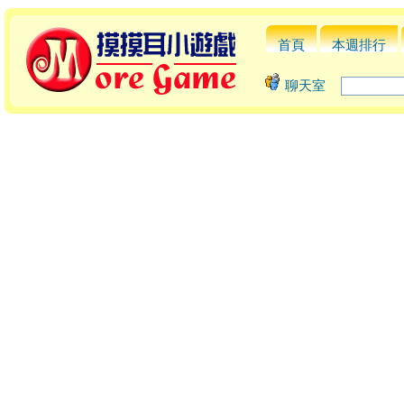
首頁
本週排行
聊天室