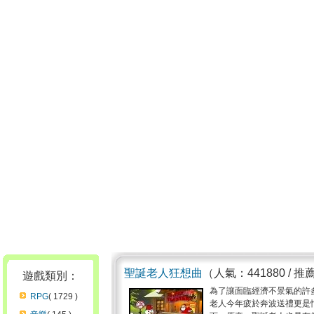
聖誕老人狂想曲
（人氣：441880 / 推
遊戲類別：
為了讓面臨經濟不景氣的許
RPG
( 1729 )
老人今年疲於奔波送禮更是