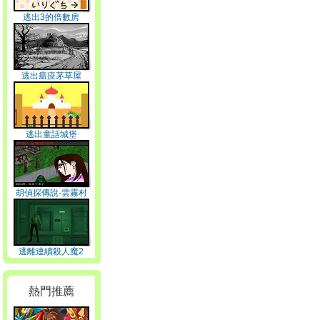
逃出3的倍數房
逃出瘟疫茅草屋
逃出童話城堡
胡偵探傳說-雲霧村
逃離連續殺人魔2
熱門推薦