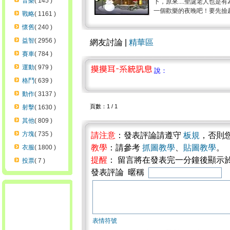
音樂
( 145 )
下，原來....聖誕老人也
一個歡樂的夜晚吧！要先撿起
戰略
( 1161 )
懷舊
( 240 )
益智
( 2956 )
網友討論 |
精華區
賽車
( 784 )
運動
( 979 )
說：
格鬥
( 639 )
動作
( 3137 )
頁數：1 / 1
射擊
( 1630 )
其他
( 809 )
方塊
( 735 )
請注意
：發表評論請遵守
板規
，否則
教學
：請參考
抓圖教學
、
貼圖教學
。
衣服
( 1800 )
提醒
： 留言將在發表完一分鐘後顯示
投票
( 7 )
發表評論 暱稱
表情符號