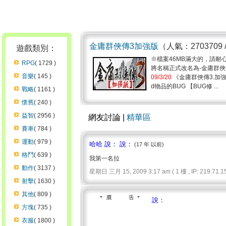
金庸群俠傳3加強版
（人氣：2703709 
遊戲類別：
※檔案46MB滿大的，請耐心
RPG
( 1729 )
將名稱正式改名為-金庸群
音樂
( 145 )
09/3/20
《金庸群俠傳3.加強版
d物品的BUG 【BUG修 ...
戰略
( 1161 )
懷舊
( 240 )
益智
( 2956 )
網友討論 |
精華區
賽車
( 784 )
運動
( 979 )
哈哈 說： 說：
(17 年 以前)
格鬥
( 639 )
我第一名拉
動作
( 3137 )
星期日 三月 15, 2009 3:17 am ( 1 樓 , IP: 219.71.15
射擊
( 1630 )
其他
( 809 )
說：
方塊
( 735 )
衣服
( 1800 )