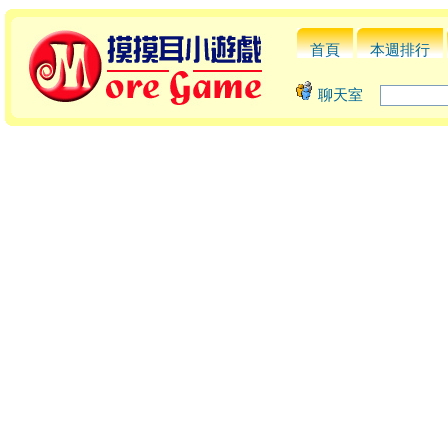
首頁
本週排行
聊天室