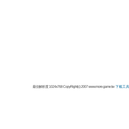
最佳解析度 1024x768 CopyRight(c) 2007 www.more.game.tw
下載工