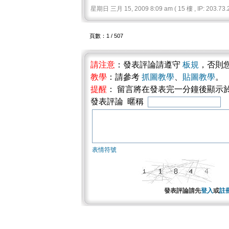
星期日 三月 15, 2009 8:09 am ( 15 樓 , IP: 203.73.2
頁數：1 / 507
請注意
：發表評論請遵守
板規
，否則
教學
：請參考
抓圖教學
、
貼圖教學
。
提醒
： 留言將在發表完一分鐘後顯示
發表評論 暱稱
表情符號
發表評論請先
登入
或
註