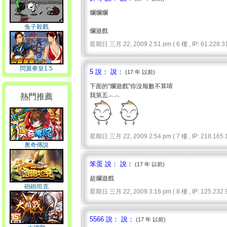
爛爛爛
兔子殺戮
爛遊戲
星期日 三月 22, 2009 2:51 pm ( 6 樓 , IP: 61.228.31
閃翼拳皇1.5
5 說： 說：
(17 年 以前)
下面的"爛遊戲"你沒報數不算唷
我第五︿︿
熱門推薦
星期日 三月 22, 2009 2:54 pm ( 7 樓 , IP: 218.165.1
奧奇傳說
笨蛋 說： 說：
(17 年 以前)
超爛遊戲
砲砲坦克
星期日 三月 22, 2009 3:16 pm ( 8 樓 , IP: 125.232.9
5566 說： 說：
(17 年 以前)