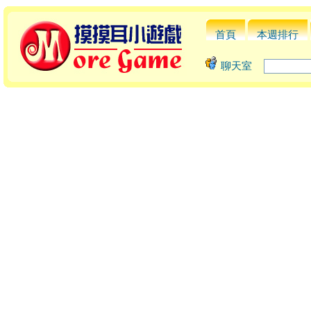
首頁
本週排行
聊天室