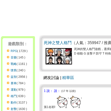
死神之雙人格鬥
（人氣：359947 / 推
遊戲類別：
死神的雙人格鬥遊戲，選擇好
RPG
( 1729 )
D 移動 G 攻擊 F 防守 T 特殊
音樂
( 145 )
戰略
( 1161 )
懷舊
( 240 )
益智
( 2956 )
網友討論 |
精華區
賽車
( 784 )
運動
( 979 )
1 說： 說：
(17 年 以前)
格鬥
( 639 )
動作
( 3137 )
第1名耶!
射擊
( 1630 )