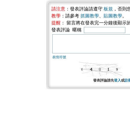
請注意
：發表評論請遵守
板規
，否則
教學
：請參考
抓圖教學
、
貼圖教學
。
提醒
： 留言將在發表完一分鐘後顯示
發表評論 暱稱
表情符號
發表評論請先
登入
或
註