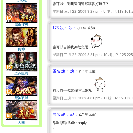
大國戰
誰可以告訴我這個遊戲哪裡好玩了?
星期日 三月 22, 2009 3:27 pm ( 9 樓 , IP: 118.161.2
霸道江湖
123 說： 說：
(17 年 以前)
誰可以告訴我萬截怎用
傳神
星期日 三月 22, 2009 3:31 pm ( 10 樓 , IP: 125.225.
匿名 說： 說：
(17 年 以前)
黑色陰謀
有入前十名就好啦我第九
魔神戰域
星期日 三月 22, 2009 4:01 pm ( 11 樓 , IP: 59.113.1
匿名 說： 說：
(17 年 以前)
天曲
酷喔!讚啦!&(喔hhpply
)