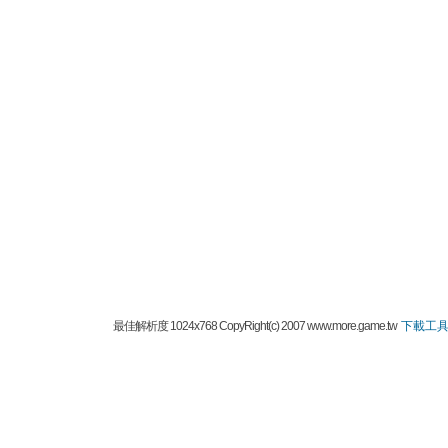
最佳解析度 1024x768 CopyRight(c) 2007 www.more.game.tw
下載工