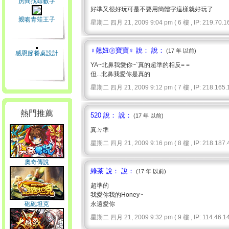
房間找尋數字
好準又很好玩可是不要用簡體字這樣就好玩了
親吻青蛙王子
星期二 四月 21, 2009 9:04 pm ( 6 樓 , IP: 219.70.16
♀翹妞㊣寶寶♀ 說： 說：
(17 年 以前)
感恩節餐桌設計
YA~北鼻我愛你~ˋ真的超準的相反= =
但...北鼻我愛你是真的
星期二 四月 21, 2009 9:12 pm ( 7 樓 , IP: 218.165.1
熱門推薦
520 說： 說：
(17 年 以前)
真ㄉ準
星期二 四月 21, 2009 9:16 pm ( 8 樓 , IP: 218.187.4
奧奇傳說
綠茶 說： 說：
(17 年 以前)
超準的
我愛你我的Honey~
砲砲坦克
永遠愛你
星期二 四月 21, 2009 9:32 pm ( 9 樓 , IP: 114.46.14