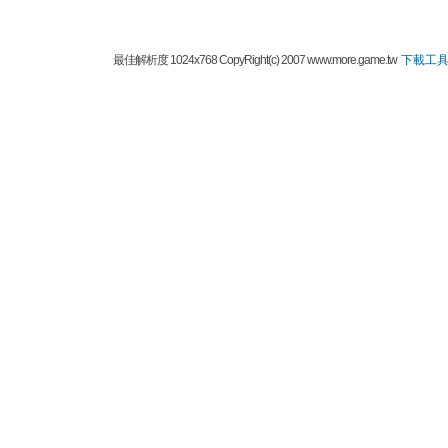
最佳解析度 1024x768 CopyRight(c) 2007 www.more.game.tw
下載工