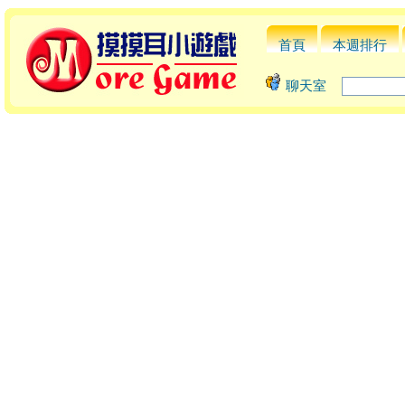
首頁
本週排行
聊天室