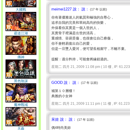
meimei1227 說： 說：
大國戰
(17 年 以前)
你有著優雅迷人的氣質和極強的自尊心，
追求自我的完美和單純高尚的快樂，
外保看你其實是一個入世的人，
其實骨子裡滿是出世的清高，
霸道江湖
重感情、容易受傷，也很會位自己療傷，
你不會輕易復出自己的愛，
但是一旦墜入愛河，便可望長相廝守，不離不棄。
傳神
提醒：過分矜持，可能會將緣錯過的。
星期二 四月 21, 2009 11:08 pm ( 10 樓 , IP: 61.223.
黑色陰謀
GOOD 說： 說：
(17 年 以前)
補第１０層樓！
典雅的小女神
星期二 四月 21, 2009 11:11 pm ( 11 樓 , IP: 61.223.
魔神戰域
呆娃 說： 說：
(17 年 以前)
偶4時尚美妳
天曲