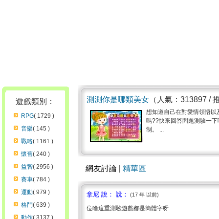
測測你是哪類美女
（人氣：313897 /
遊戲類別：
想知道自己在對愛情領悟以
RPG
( 1729 )
嗎??快來回答問題測驗一下
音樂
( 145 )
制。 ...
戰略
( 1161 )
懷舊
( 240 )
益智
( 2956 )
網友討論 |
精華區
賽車
( 784 )
運動
( 979 )
拿尼 說： 說：
(17 年 以前)
格鬥
( 639 )
位啥這重測驗遊戲都是簡體字呀
動作
( 3137 )