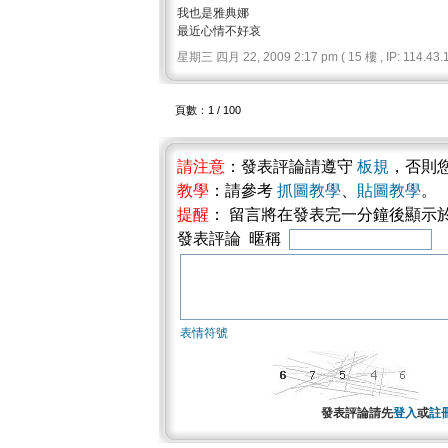
我也是雅典娜
最近心情不好哀
星期三 四月 22, 2009 2:17 pm ( 15 樓 , IP: 114.43.1
頁數：1 / 100
請注意
：發表評論請遵守
板規
，否則
教學
：請參考
抓圖教學
、
貼圖教學
。
提醒
： 留言將在發表完一分鐘後顯示
發表評論 暱稱
表情符號
發表評論請先
登入
或
註