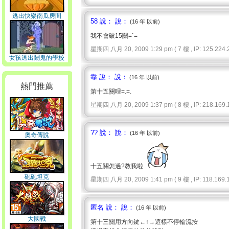
逃出快樂南瓜房間
58 說： 說：
(16 年 以前)
我不會破15關=ˋ=
星期四 八月 20, 2009 1:29 pm ( 7 樓 , IP: 125.224.2
女孩逃出鬧鬼的學校
靠 說： 說：
(16 年 以前)
熱門推薦
第十五關哩=.=.
星期四 八月 20, 2009 1:37 pm ( 8 樓 , IP: 218.169.1
?? 說： 說：
(16 年 以前)
奧奇傳說
十五關怎過?教我啦
砲砲坦克
星期四 八月 20, 2009 1:41 pm ( 9 樓 , IP: 118.169.1
匿名 說： 說：
(16 年 以前)
大國戰
第十三關用方向鍵←↑→這樣不停輪流按