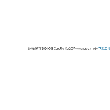
最佳解析度 1024x768 CopyRight(c) 2007 www.more.game.tw
下載工