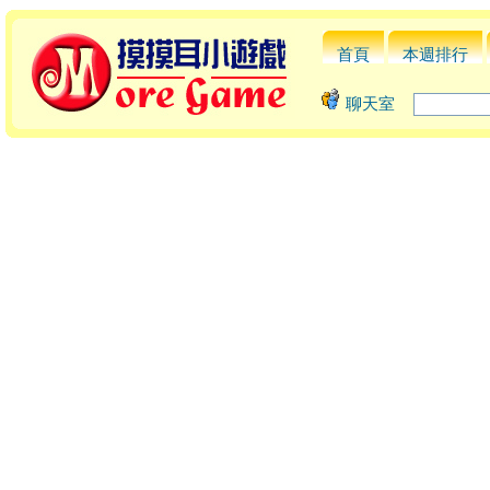
首頁
本週排行
聊天室