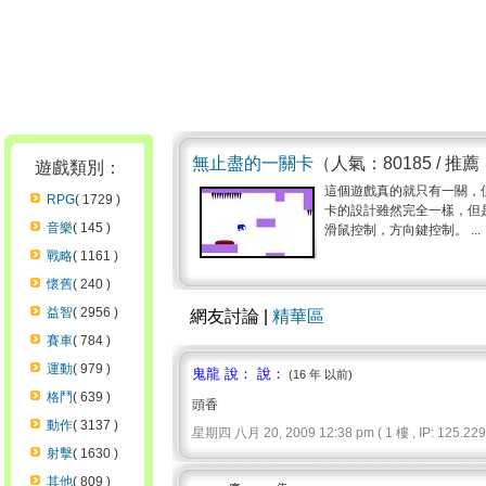
無止盡的一關卡
（人氣：80185 / 推薦
遊戲類別：
這個遊戲真的就只有一關，
RPG
( 1729 )
卡的設計雖然完全一樣，但
音樂
( 145 )
滑鼠控制，方向鍵控制。 ...
戰略
( 1161 )
懷舊
( 240 )
益智
( 2956 )
網友討論 |
精華區
賽車
( 784 )
運動
( 979 )
鬼龍 說： 說：
(16 年 以前)
格鬥
( 639 )
頭香
動作
( 3137 )
星期四 八月 20, 2009 12:38 pm ( 1 樓 , IP: 125.229.
射擊
( 1630 )
其他
( 809 )