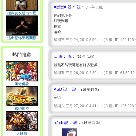
=恩恩= 說： 說：
(16 年 以前)
拯救女友逃出木屋
迷幻地下是
好玩到爆
探索
哈哈
逃出恐怖黑暗閣樓
星期三 三月 24, 2010 8:50 pm ( 6 樓 , IP: 122.125.4
熱門推薦
... 說： 說：
(16 年 以前)
雖然不能玩可是有好多遊戲
星期五 三月 26, 2010 2:39 pm ( 7 樓 , IP: 61.59.12.*
奧奇傳說
ASD 說： 說：
(16 年 以前)
ASD
星期六 三月 27, 2010 4:41 pm ( 8 樓 , IP: 125.228.1
砲砲坦克
h;'n;h 說： 說：
(16 年 以前)
大國戰