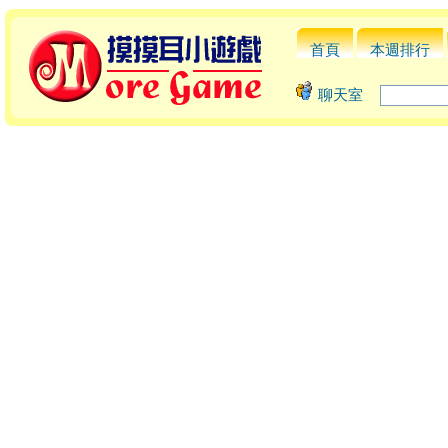
首頁
本週排行
聊天室