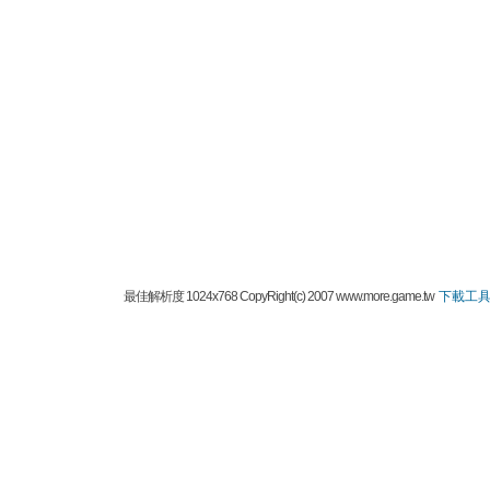
最佳解析度 1024x768 CopyRight(c) 2007 www.more.game.tw
下載工