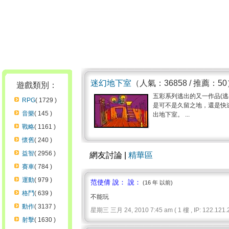
迷幻地下室
（人氣：36858 / 推薦：5
遊戲類別：
五彩系列逃出的又一作品(
RPG
( 1729 )
是可不是久留之地，還是快
音樂
( 145 )
出地下室。 ...
戰略
( 1161 )
懷舊
( 240 )
益智
( 2956 )
網友討論 |
精華區
賽車
( 784 )
運動
( 979 )
范使倩 說： 說：
(16 年 以前)
格鬥
( 639 )
不能玩
動作
( 3137 )
星期三 三月 24, 2010 7:45 am ( 1 樓 , IP: 122.121.2
射擊
( 1630 )