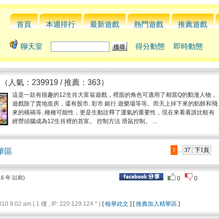
首頁
本週排行
最新遊戲
熱門遊戲
推薦遊戲
聊天室
得分動態
即時動態
翁
（人氣：239919 / 推薦：363）
這是一款有很趣的12生肖大富翁遊戲，裡面的角色可適用了相當Q的動漫人物，
遊戲除了賣地造房，還有股市. 彩市.銀行.遊樂場等等。而天上掉下來的餡餅和飛
來的橫禍等..種種可能性，更是生動詮釋了運氣的重要性，現在來看看誰比較有
經營頭腦成為12生肖裡的首富。 控制方法 滑鼠控制。 ...
1
37
下1頁
華區
...
16 年 以前)
0
0
9:02 am ( 1 樓 , IP: 220.129.124.* )
[
檢舉此文
] [
推薦加入精華區
]