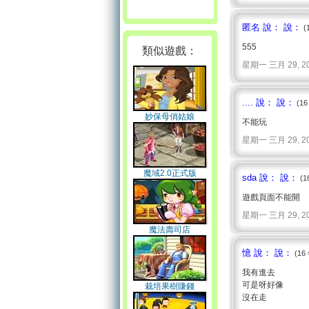
匿名 說： 說：
(
555
類似遊戲：
星期一 三月 29, 2010 
.... 說： 說：
(16
妙保母俏姑娘
不能玩
星期一 三月 29, 2010 
魔域2.0正式版
sda 說： 說：
(1
遊戲頁面不能開
星期一 三月 29, 2010 
魔法壽司店
憶 說： 說：
(16
我有進去
可是呀好像
栽培果樹賺錢
沒在走