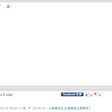
說：
16 年 以前)
0
0
12:39 pm ( 2 樓 , IP: 114.40.31.* )
[
檢舉此文
] [
推薦加入精華區
]