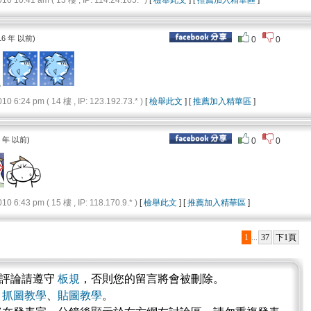
10:41 am ( 13 樓 , IP: 114.24.105.* )
[
檢舉此文
] [
推薦加入精華區
]
16 年 以前)
0
0
完
6:24 pm ( 14 樓 , IP: 123.192.73.* )
[
檢舉此文
] [
推薦加入精華區
]
6 年 以前)
0
0
6:43 pm ( 15 樓 , IP: 118.170.9.* )
[
檢舉此文
] [
推薦加入精華區
]
1
37
下1頁
...
表評論請遵守
板規
，否則您的留言將會被刪除。
考
抓圖教學
、
貼圖教學
。