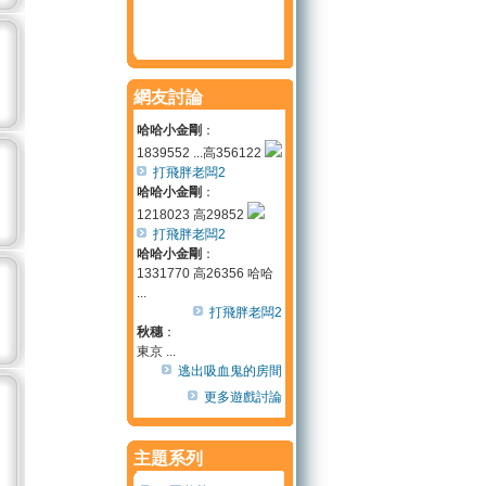
網友討論
哈哈小金剛
：
1839552 ...高356122
打飛胖老闆2
哈哈小金剛
：
1218023 高29852
打飛胖老闆2
哈哈小金剛
：
1331770 高26356 哈哈
...
打飛胖老闆2
秋穗
：
東京 ...
逃出吸血鬼的房間
更多遊戲討論
主題系列