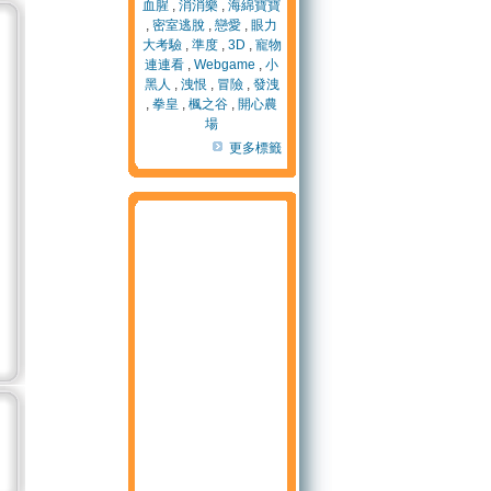
血腥
,
消消樂
,
海綿寶寶
,
密室逃脫
,
戀愛
,
眼力
大考驗
,
準度
,
3D
,
寵物
連連看
,
Webgame
,
小
黑人
,
洩恨
,
冒險
,
發洩
,
拳皇
,
楓之谷
,
開心農
場
更多標籤