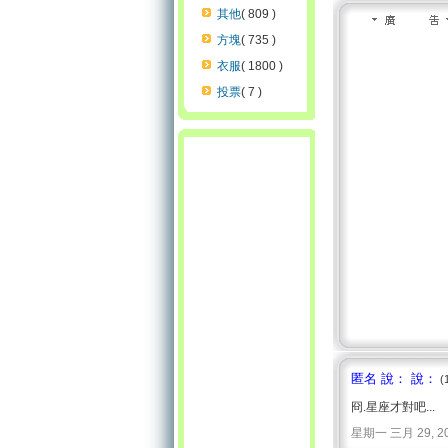
其他
( 809 )
方塊
( 735 )
衣服
( 1800 )
投票
( 7 )
匿名 說： 說：
(
冏.星座才對吧...
星期一 三月 29, 2010 