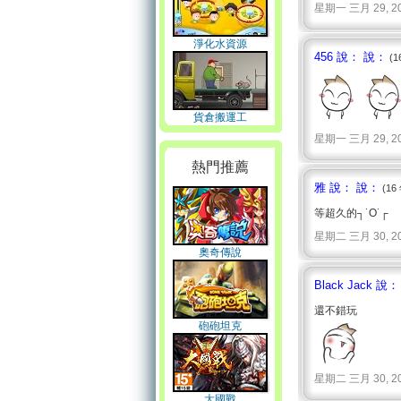
星期一 三月 29, 2010 
淨化水資源
456 說： 說：
(1
貨倉搬運工
星期一 三月 29, 2010 
熱門推薦
雅 說： 說：
(16
等超久的┐˙O˙┌
星期二 三月 30, 2010 
奧奇傳說
Black Jack 說
還不錯玩
砲砲坦克
星期二 三月 30, 2010 
大國戰