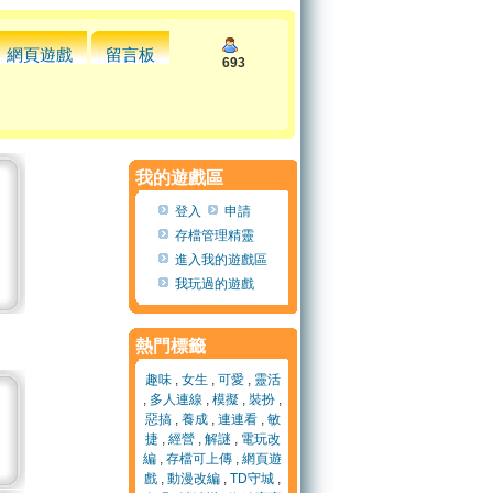
網頁遊戲
留言板
693
我的遊戲區
登入
申請
存檔管理精靈
進入我的遊戲區
我玩過的遊戲
熱門標籤
趣味
,
女生
,
可愛
,
靈活
,
多人連線
,
模擬
,
裝扮
,
惡搞
,
養成
,
連連看
,
敏
捷
,
經營
,
解謎
,
電玩改
編
,
存檔可上傳
,
網頁遊
戲
,
動漫改編
,
TD守城
,