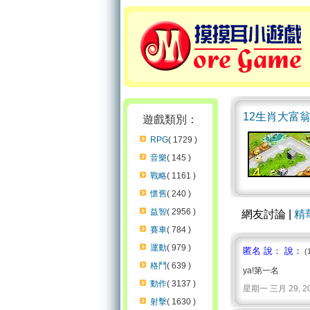
12生肖大富
遊戲類別：
RPG
( 1729 )
音樂
( 145 )
戰略
( 1161 )
懷舊
( 240 )
益智
( 2956 )
網友討論 |
精
賽車
( 784 )
運動
( 979 )
匿名 說： 說：
(
格鬥
( 639 )
ya!第一名
動作
( 3137 )
星期一 三月 29, 2010 
射擊
( 1630 )