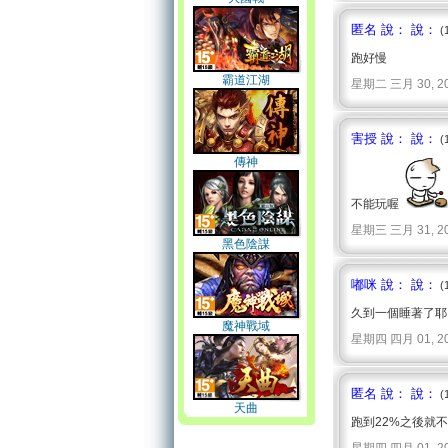
匿名 說： 說：
(
跑好慢
霸道江湖
星期二 三月 30, 2010 
害授 說： 說：
(
傳神
不能玩喔
星期三 三月 31, 2010 
黑色陰謀
嘟咪 說： 說：
(
久到一個睡著了耶
魔神戰域
星期四 四月 01, 2010 
匿名 說： 說：
(
天曲
跑到22%之後就