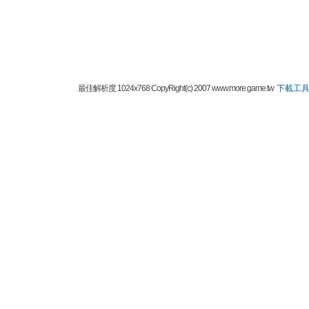
最佳解析度 1024x768 CopyRight(c) 2007 www.more.game.tw
下載工