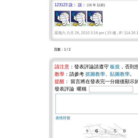
123123 說： 說：
(16 年 以前)
星期六 六月 26, 2010 3:16 pm ( 15 樓 , IP: 114.26.1
頁數：1 / 2
請注意
：發表評論請遵守
板規
，否則
教學
：請參考
抓圖教學
、
貼圖教學
。
提醒
： 留言將在發表完一分鐘後顯示
發表評論 暱稱
表情符號