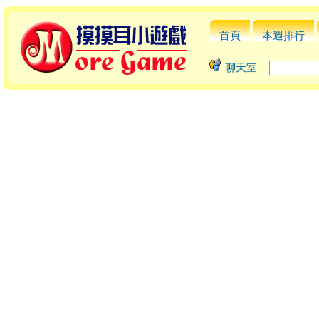
首頁
本週排行
聊天室