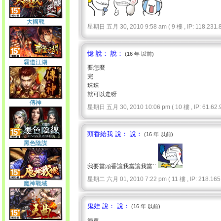
大國戰
星期日 五月 30, 2010 9:58 am ( 9 樓 , IP: 118.231.8
憶 說： 說：
(16 年 以前)
霸道江湖
要怎麼
完
珠珠
就可以走呀
傳神
星期日 五月 30, 2010 10:06 pm ( 10 樓 , IP: 61.62.9
頭香給我 說： 說：
(16 年 以前)
黑色陰謀
我要當頭香讓我當讓我當ˋˊ
星期二 六月 01, 2010 7:22 pm ( 11 樓 , IP: 218.165.
魔神戰域
鬼娃 說： 說：
(16 年 以前)