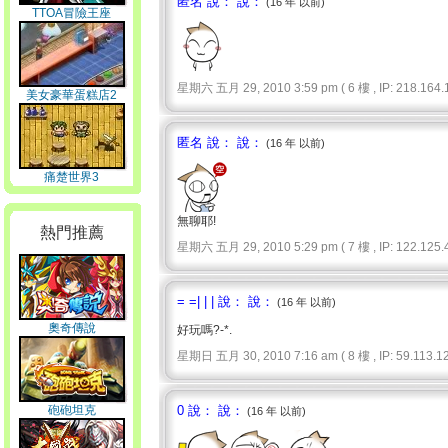
匿名 說： 說：
(16 年 以前)
TTOA冒險王座
星期六 五月 29, 2010 3:59 pm ( 6 樓 , IP: 218.164.1
美女豪華蛋糕店2
匿名 說： 說：
(16 年 以前)
痛楚世界3
無聊耶!
熱門推薦
星期六 五月 29, 2010 5:29 pm ( 7 樓 , IP: 122.125.4
= =| | | 說： 說：
(16 年 以前)
奧奇傳說
好玩嗎?-*.
星期日 五月 30, 2010 7:16 am ( 8 樓 , IP: 59.113.12
砲砲坦克
0 說： 說：
(16 年 以前)