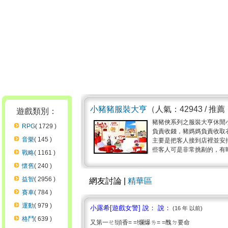
小豬豬服裝大亨
（人氣：42943 / 推薦
遊戲類別：
豬豬俠系列之服裝大亨休閒
RPG
( 1729 )
負責收錢，豬媽媽負責收取
音樂
( 145 )
主要是把客人接到店裡並安
些客人可是非常挑剔的，有時
戰略
( 1161 )
懷舊
( 240 )
益智
( 2956 )
網友討論 |
精華區
賽車
( 784 )
運動
( 979 )
小露希[遊戲女警] 說： 說：
(16 年 以前)
格鬥
( 639 )
又第一ㄝ!頭香= =!爛爆ㄌ= =醜ㄉ要命