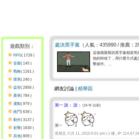
處決黑手黨
（人氣：435990 / 推薦：2
遊戲類別：
這個俄羅斯的黑手黨相當兇
RPG
( 1729 )
他的時候了，用什麼方式處
音樂
( 145 )
擊操作。 ...
戰略
( 1161 )
懷舊
( 240 )
益智
( 2956 )
網友討論 |
精華區
賽車
( 784 )
運動
( 979 )
第一 說： 說：
(16 年 以前)
格鬥
( 639 )
動作
( 3137 )
第一
射擊
( 1630 )
星期五 六月 11, 2010 6:01 pm ( 1 樓 , IP: 114.47.24
其他
( 809 )