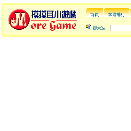
首頁
本週排行
聊天室