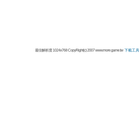
最佳解析度 1024x768 CopyRight(c) 2007 www.more.game.tw
下載工