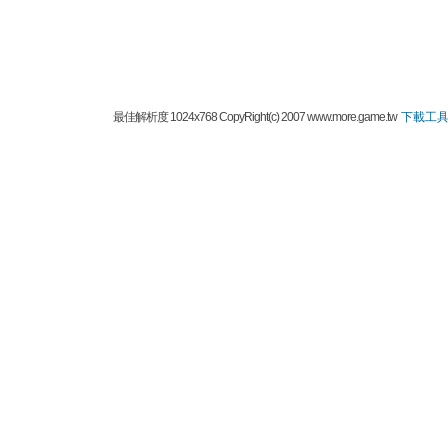
最佳解析度 1024x768 CopyRight(c) 2007 www.more.game.tw
下載工