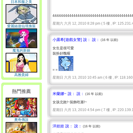
日本和服之美
44444444444444444444444444444444444444
星期六 六月 12, 2010 8:28 pm ( 5 樓 , IP: 125.231.4
愛麗絲遊仙境換裝
小露希[遊戲女警] 說： 說：
(16 年 以前)
女生是很可愛
魔鬼的新娘
裝扮好醜喔
= =
高雅貴婦
星期日 六月 13, 2010 10:45 am ( 6 樓 , IP: 118.160.
熱門推薦
米蘭娜~ 說： 說：
(16 年 以前)
女孩北敗!~裝飾吃塞!~
星期日 六月 13, 2010 4:54 pm ( 7 樓 , IP: 220.139.1
奧奇傳說
洋娃娃 說： 說：
(16 年 以前)