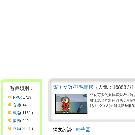
愛美女孩-羽毛圖樣
（人氣：16883 / 
遊戲類別：
俏皮可愛的女孩喜愛收集許
RPG
( 1729 )
插上鳥類的彩色羽毛，希望
音樂
( 145 )
吧！ 控制方法 滑鼠點擊服飾給
戰略
( 1161 )
懷舊
( 240 )
益智
( 2956 )
網友討論 |
精華區