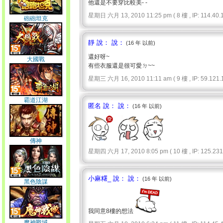
他還是不要穿比較美- -
星期日 六月 13, 2010 11:25 pm ( 8 樓 , IP: 114.40.1
砲砲坦克
靜 說： 說：
(16 年 以前)
還好呀~
大國戰
有些衣服還是很可愛ㄉ~~
星期三 六月 16, 2010 11:11 am ( 9 樓 , IP: 59.121.1
霸道江湖
匿名 說： 說：
(16 年 以前)
傳神
星期四 六月 17, 2010 8:05 pm ( 10 樓 , IP: 125.231.
小麻糬_ 說： 說：
(16 年 以前)
黑色陰謀
我同意8樓的想法
魔神戰域