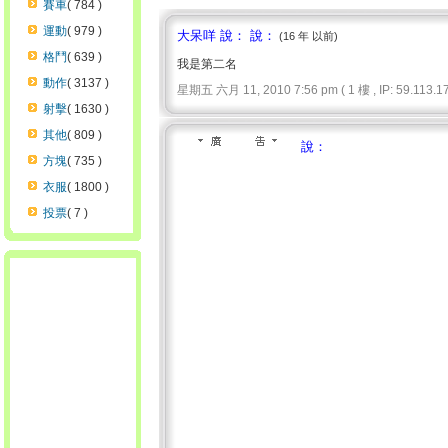
賽車
( 784 )
運動
( 979 )
大呆咩 說： 說：
(16 年 以前)
格鬥
( 639 )
我是第二名
動作
( 3137 )
星期五 六月 11, 2010 7:56 pm ( 1 樓 , IP: 59.113.17
射擊
( 1630 )
其他
( 809 )
說：
方塊
( 735 )
衣服
( 1800 )
投票
( 7 )