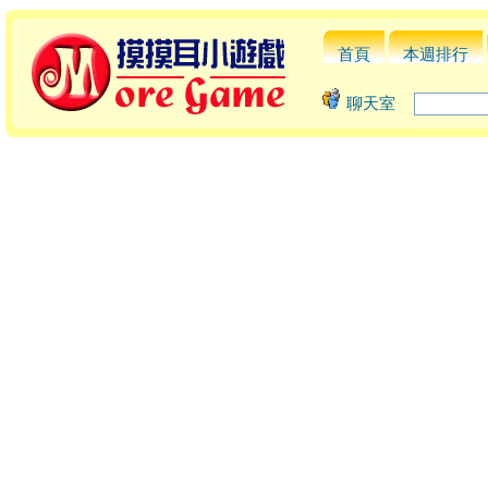
首頁
本週排行
聊天室