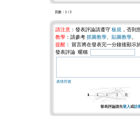
頁數：1 / 2
請注意
：發表評論請遵守
板規
，否則
教學
：請參考
抓圖教學
、
貼圖教學
。
提醒
： 留言將在發表完一分鐘後顯示
發表評論 暱稱
表情符號
發表評論請先
登入
或
註