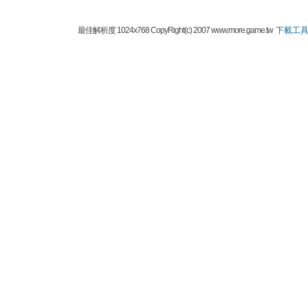
最佳解析度 1024x768 CopyRight(c) 2007 www.more.game.tw
下載工