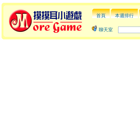
首頁
本週排行
聊天室