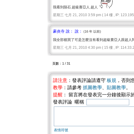
我看到隕石.超級賽亞人.超人
星期三 七月 21, 2010 3:59 pm ( 14 樓 , IP: 123.195.
豪炎寺 說： 說：
(16 年 以前)
我全部都買了可是怎麼沒有看到超級賽亞人跟超人
星期三 七月 21, 2010 4:30 pm ( 15 樓 , IP: 114.33.2
頁數：1 / 31
請注意
：發表評論請遵守
板規
，否則
教學
：請參考
抓圖教學
、
貼圖教學
。
提醒
： 留言將在發表完一分鐘後顯示
發表評論 暱稱
表情符號