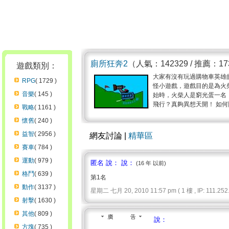
廁所狂奔2
（人氣：142329 / 推薦：1
遊戲類別：
大家有沒有玩過購物車英雄
RPG
( 1729 )
怪小遊戲，遊戲目的是為火
音樂
( 145 )
始時，火柴人是窮光蛋一名
飛行？真夠異想天開！ 如何
戰略
( 1161 )
懷舊
( 240 )
益智
( 2956 )
網友討論 |
精華區
賽車
( 784 )
運動
( 979 )
匿名 說： 說：
(16 年 以前)
格鬥
( 639 )
第1名
動作
( 3137 )
星期二 七月 20, 2010 11:57 pm ( 1 樓 , IP: 111.252.
射擊
( 1630 )
其他
( 809 )
說：
方塊
( 735 )