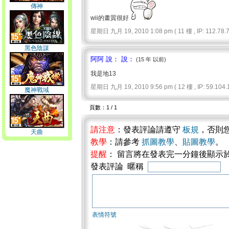
傳神
wii的畫質很好
星期日 九月 19, 2010 1:08 pm ( 11 樓 , IP: 112.78.79
黑色陰謀
阿阿 說： 說：
(15 年 以前)
我是地13
星期日 九月 19, 2010 9:56 pm ( 12 樓 , IP: 59.104.1
魔神戰域
頁數：1 / 1
請注意
：發表評論請遵守
板規
，否則
天曲
教學
：請參考
抓圖教學
、
貼圖教學
。
提醒
： 留言將在發表完一分鐘後顯示
發表評論 暱稱
表情符號