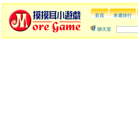
首頁
本週排行
聊天室