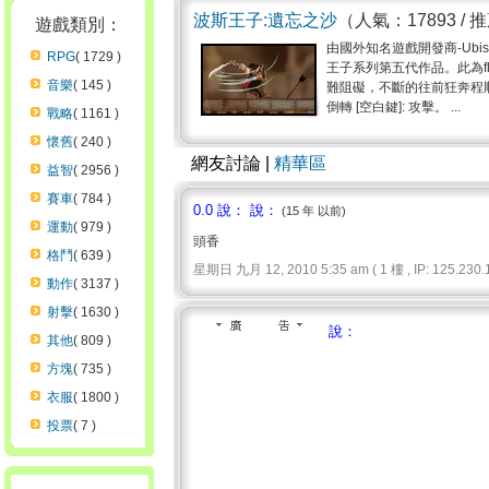
波斯王子:遺忘之沙
（人氣：17893 / 
遊戲類別：
由國外知名遊戲開發商-Ubi
RPG
( 1729 )
王子系列第五代作品。此為f
音樂
( 145 )
難阻礙，不斷的往前狂奔程順利過關。
倒轉 [空白鍵]: 攻擊。 ...
戰略
( 1161 )
懷舊
( 240 )
網友討論 |
精華區
益智
( 2956 )
賽車
( 784 )
0.0 說： 說：
(15 年 以前)
運動
( 979 )
頭香
格鬥
( 639 )
星期日 九月 12, 2010 5:35 am ( 1 樓 , IP: 125.230.1
動作
( 3137 )
射擊
( 1630 )
說：
其他
( 809 )
方塊
( 735 )
衣服
( 1800 )
投票
( 7 )