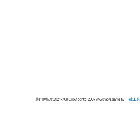
最佳解析度 1024x768 CopyRight(c) 2007 www.more.game.tw
下載工