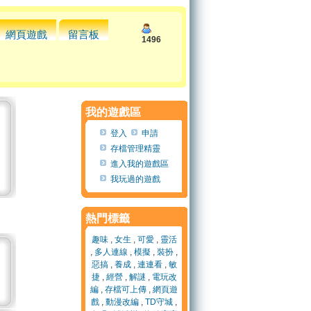
網頁遊戲
留言板
1496
我的遊戲區
登入
申請
存檔管理精靈
進入我的遊戲區
我玩過的遊戲
熱門標籤
趣味
,
女生
,
可愛
,
靈活
,
多人連線
,
模擬
,
裝扮
,
惡搞
,
養成
,
連連看
,
敏
捷
,
經營
,
解謎
,
電玩改
編
,
存檔可上傳
,
網頁遊
戲
,
動漫改編
,
TD守城
,