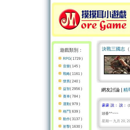
決戰三國志
（
遊戲類別：
RPG
( 1729 )
音樂
( 145 )
戰略
( 1161 )
懷舊
( 240 )
益智
( 2956 )
網友討論 |
精
賽車
( 784 )
運動
( 979 )
豪豪 說： 說：
(
格鬥
( 639 )
頭香^^~~~
動作
( 3137 )
星期一 九月 20, 2010 
射擊
( 1630 )