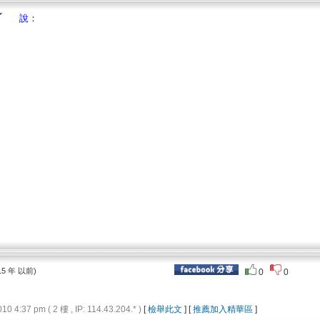
說：
15 年 以前)
0
0
4:37 pm ( 2 樓 , IP: 114.43.204.* )
[
檢舉此文
] [
推薦加入精華區
]