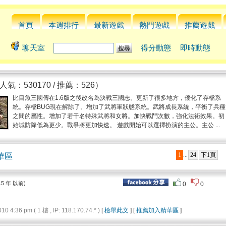
首頁
本週排行
最新遊戲
熱門遊戲
推薦遊戲
聊天室
得分動態
即時動態
人氣：530170 / 推薦：526）
比目魚三國傳在1.6版之後改名為決戰三國志。更新了很多地方，優化了存檔系
統。存檔BUG現在解除了。增加了武將軍狀態系統。武將成長系統，平衡了兵種
之間的屬性。增加了若干名特殊武將和女將。加快戰鬥次數，強化法術效果。初
始城防降低為更少。戰爭將更加快速。 遊戲開始可以選擇扮演的主公。主公 ...
1
24
下1頁
華區
...
15 年 以前)
0
0
4:36 pm ( 1 樓 , IP: 118.170.74.* )
[
檢舉此文
] [
推薦加入精華區
]