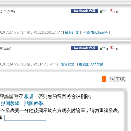
15 年 以前)
1
0
7:37 pm ( 14 樓 , IP: 123.203.174.* )
[
檢舉此文
] [
推薦加入精華區
]
 年 以前)
0
0
7:39 pm ( 15 樓 , IP: 114.43.74.* )
[
檢舉此文
] [
推薦加入精華區
]
1
24
下1頁
...
表評論請遵守
板規
，否則您的留言將會被刪除。
考
抓圖教學
、
貼圖教學
。
將在發表完一分鐘後顯示於右方網友討論區，請勿重複發表。
稱