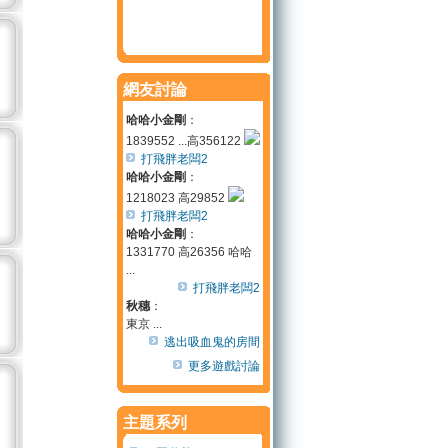
網友討論
哈哈小金剛
：
1839552 ...高356122
打飛胖老闆2
哈哈小金剛
：
1218023 高29852
打飛胖老闆2
哈哈小金剛
：
1331770 高26356 哈哈
...
打飛胖老闆2
秋穗
：
東京 ...
逃出吸血鬼的房間
更多遊戲討論
主題系列