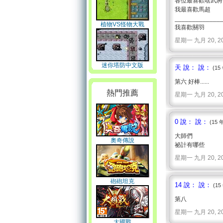
各位最喜歡啥武將
我最喜歡馬超
_____________
植物VS怪物大戰
我喜歡關羽
星期一 九月 20, 2010 
迷你塔防中文版
天 說： 說：
(15
第六 好棒......
熱門推薦
星期一 九月 20, 2010 
0 說： 說：
(15 
大師們
奧奇傳說
祕計有哪些
星期一 九月 20, 2010 
砲砲坦克
14 說： 說：
(15
第八
星期一 九月 20, 2010 
大國戰