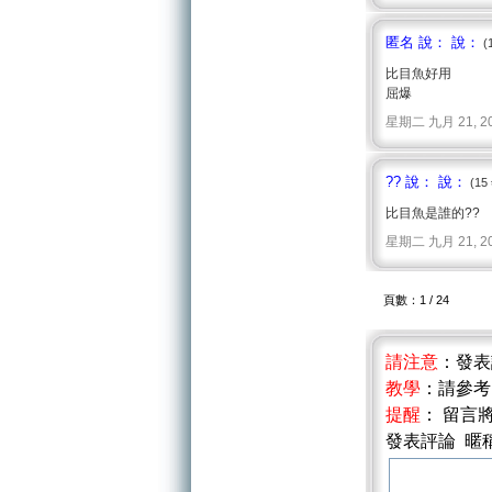
匿名 說： 說：
(
比目魚好用
屈爆
星期二 九月 21, 2010 
?? 說： 說：
(15
比目魚是誰的??
星期二 九月 21, 2010 
頁數：1 / 24
請注意
：發
教學
：請參
提醒
： 留言
發表評論 暱