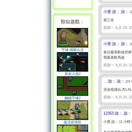
小昱 說： 說：
(
第三名
類似遊戲：
星期一 九月 20, 2010 
小昱 說： 說：
(
守城-殭屍出沒
各位最喜歡啥武將
我最喜歡馬超
星期一 九月 20, 2010 
異形入侵2
... 說： 說：
(15
完全唔識玩,冇LA
星期一 九月 20, 2010 
鋼鐵守城2
12353 說： 說：
小昱 說： (1 小時
復活節塔防