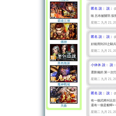
匿名 說： 說：
(
唉 呂布被關羽.
霸道江湖
星期二 九月 21, 2010 
匿名 說： 說：
(
傳神
好能用到20之騎兵
星期二 九月 21, 2010 
黑色陰謀
小休休 說： 說
選劉備的 第一次打
星期二 九月 21, 2010 
魔神戰域
匿名 說： 說：
(
有一個武將叫比目魚
還有一個是貂蟬= 
天曲
星期二 九月 21, 2010 