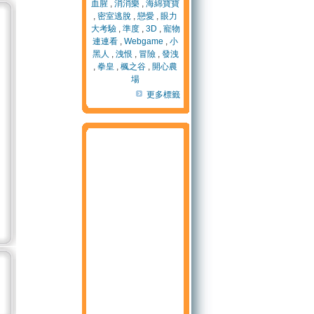
血腥
,
消消樂
,
海綿寶寶
,
密室逃脫
,
戀愛
,
眼力
大考驗
,
準度
,
3D
,
寵物
連連看
,
Webgame
,
小
黑人
,
洩恨
,
冒險
,
發洩
,
拳皇
,
楓之谷
,
開心農
場
更多標籤