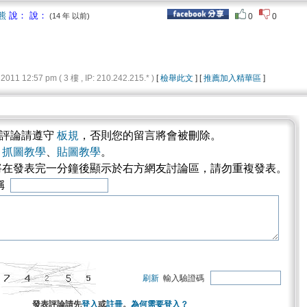
拉熊
說： 說：
(14 年 以前)
0
0
1 12:57 pm ( 3 樓 , IP: 210.242.215.* )
[
檢舉此文
] [
推薦加入精華區
]
表評論請遵守
板規
，否則您的留言將會被刪除。
考
抓圖教學
、
貼圖教學
。
將在發表完一分鐘後顯示於右方網友討論區，請勿重複發表。
稱
刷新
輸入驗證碼
發表評論請先
登入
或
註冊
。
為何需要登入？