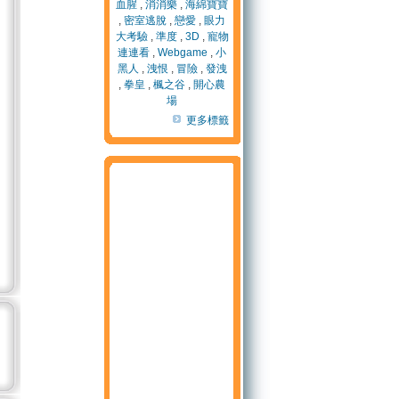
血腥
,
消消樂
,
海綿寶寶
,
密室逃脫
,
戀愛
,
眼力
大考驗
,
準度
,
3D
,
寵物
連連看
,
Webgame
,
小
黑人
,
洩恨
,
冒險
,
發洩
,
拳皇
,
楓之谷
,
開心農
場
更多標籤