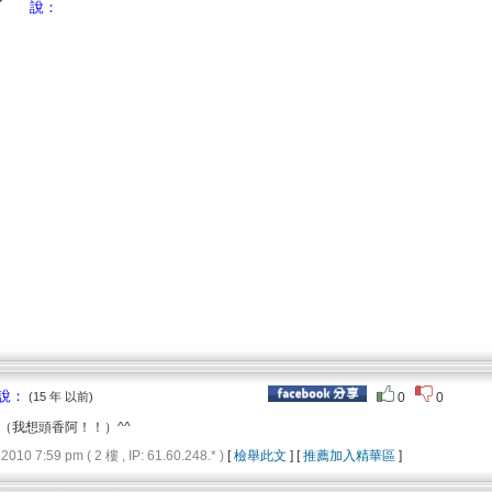
說：
說：
(15 年 以前)
0
0
^（我想頭香阿！！）^^
 7:59 pm ( 2 樓 , IP: 61.60.248.* )
[
檢舉此文
] [
推薦加入精華區
]