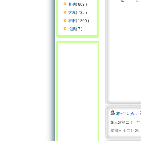
其他
( 809 )
方塊
( 735 )
衣服
( 1800 )
投票
( 7 )
雅~^^C
說： 
第三次第二！！^
星期日 十二月 26, 2010