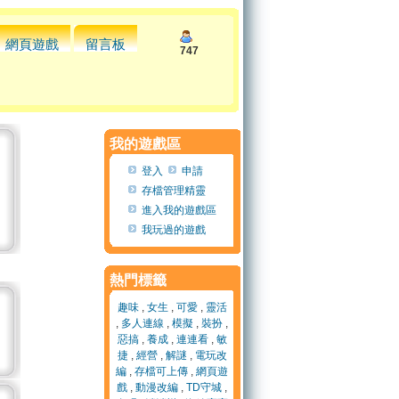
網頁遊戲
留言板
747
我的遊戲區
登入
申請
存檔管理精靈
進入我的遊戲區
我玩過的遊戲
熱門標籤
趣味
,
女生
,
可愛
,
靈活
,
多人連線
,
模擬
,
裝扮
,
惡搞
,
養成
,
連連看
,
敏
捷
,
經營
,
解謎
,
電玩改
編
,
存檔可上傳
,
網頁遊
戲
,
動漫改編
,
TD守城
,