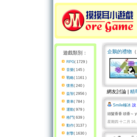
企鵝的禮物
（
遊戲類別：
RPG
( 1729 )
音樂
( 145 )
戰略
( 1161 )
懷舊
( 240 )
網友討論 |
精
益智
( 2956 )
賽車
( 784 )
Smile極冰
說
運動
( 979 )
頭髮香香 頭香～ 
格鬥
( 639 )
星期四 十二月 16, 2010
動作
( 3137 )
射擊
( 1630 )