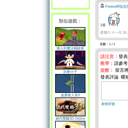
ForeveR拉
類似遊戲：
3香
星期六 十一月 26, 201
頁數：1 / 1
矮人的魔法鐵鎚屋
請注意
：發
教學
：請參
提醒
： 留言
跆拳小子
發表評論 暱
血腥食人魚5
表情符號
絕代雙驕3D Online