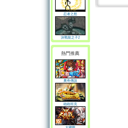
忍者之怒
決戰龍之子2
熱門推薦
奧奇傳說
砲砲坦克
大國戰