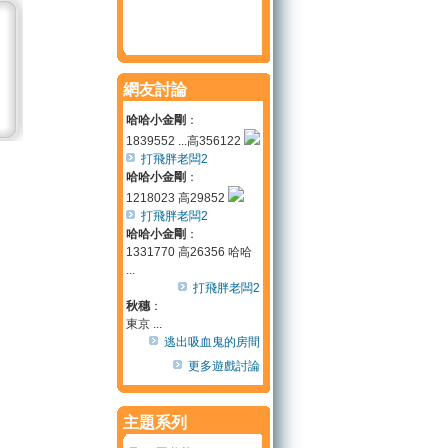
網友討論
哈哈小金剛
：
1839552 ...高356122
打飛胖老闆2
哈哈小金剛
：
1218023 高29852
打飛胖老闆2
哈哈小金剛
：
1331770 高26356 哈哈
...
打飛胖老闆2
秋穗
：
東京 ...
逃出吸血鬼的房間
更多遊戲討論
主題系列