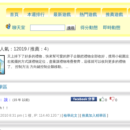
首頁
本週排行
最新遊戲
熱門遊戲
推薦遊戲
聊天室
得分動態
即時動態
人氣：12019 / 推薦：4）
天上掉下了好多的禮物，快來幫可愛的胖子企鵝把禮物全部收好，擅用小範圍左
右搖擺的方式讓禮物定位，盡量讓禮物堆疊整齊，這樣就可以收到更多的禮物
了。 控制方法 方向鍵控制企鵝移動。 ...
華區
： 說：
(15 年 以前)
0
0
yh！！
 8:31 pm ( 1 樓 , IP: 114.40.120.* )
[
檢舉此文
] [
推薦加入精華區
]