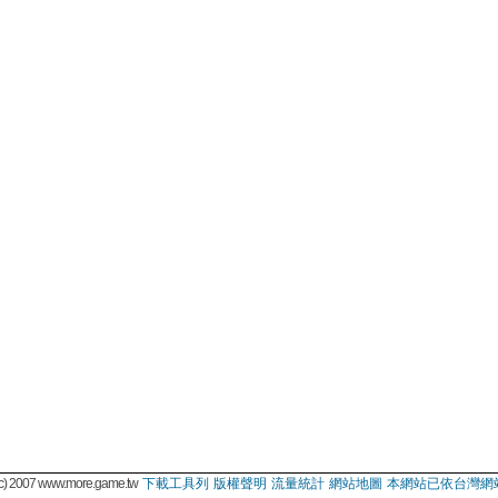
 2007 www.more.game.tw
下載工具列
版權聲明
流量統計
網站地圖
本網站已依台灣網