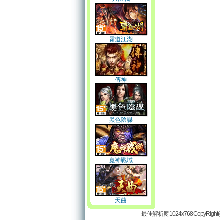
霸道江湖
傳神
黑色陰謀
魔神戰域
天曲
最佳解析度 1024x768 CopyRight(c)