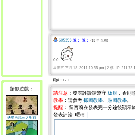
605353
說： 說：
(15 年 以前)
0.0
星期五 三月 18, 2011 10:55 pm ( 2 樓 , IP: 211.73.1
頁數：1 / 1
類似遊戲：
請注意
：發表評論請遵守
板規
，否則
教學
：請參考
抓圖教學
、
貼圖教學
。
提醒
： 留言將在發表完一分鐘後顯示
發表評論 暱稱
妖星再現三之聖戰