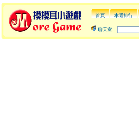
首頁
本週排行
聊天室