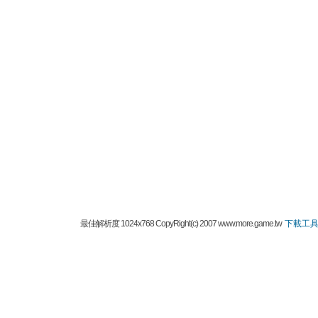
最佳解析度 1024x768 CopyRight(c) 2007 www.more.game.tw
下載工