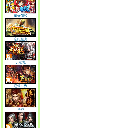
奧奇傳說
砲砲坦克
大國戰
霸道江湖
傳神