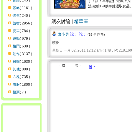
音樂
( 145 )
手！註：牢牢記住遊戲上方
法 鍵盤1-9數字鍵選取食品
戰略
( 1161 )
懷舊
( 240 )
網友討論 |
精華區
益智
( 2956 )
賽車
( 784 )
蕭小貝
說： 說：
(15 年 以前)
運動
( 979 )
頭香
格鬥
( 639 )
星期日 一月 02, 2011 12:12 am ( 1 樓 , IP: 218.160.
動作
( 3137 )
射擊
( 1630 )
說：
其他
( 809 )
方塊
( 735 )
衣服
( 1800 )
投票
( 7 )