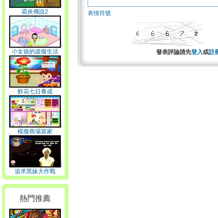
霜炎傳說2
表情符號
小女孩的虛擬生活
發表評論請先
登入
或
註
鮮花七日養成
模擬商場當家
追求黑妹大作戰
熱門推薦