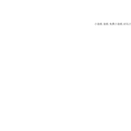
小遊戲
遊戲
免費小遊戲
好玩