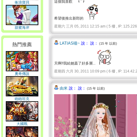
這個我喜歡
衝浪寶貝
希望後推出新郎的
星期六 三月 05, 2011 12:15 am ( 5 樓 , IP: 125.226.
甜蜜海岸
LATIAS喵~
說： 說：
(15 年 以前)
熱門推薦
天啊!!我給她蓋了好多層...
星期四 六月 30, 2011 10:09 pm ( 6 樓 , IP: 114.42.2
奧奇傳說
由米
說： 說：
(15 年 以前)
砲砲坦克
大國戰