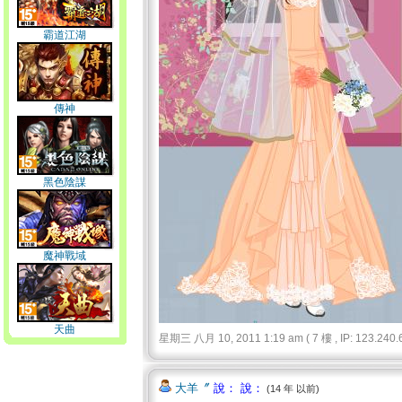
霸道江湖
傳神
黑色陰謀
魔神戰域
天曲
星期三 八月 10, 2011 1:19 am ( 7 樓 , IP: 123.240.6
大羊〞
說： 說：
(14 年 以前)