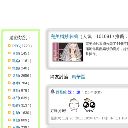
完美婚紗衣櫥
（人氣：101091 / 推薦
遊戲類別：
完美婚紗衣櫥收錄了44個不
RPG
( 1729 )
滿足你搭配婚紗的喜好，趕
音樂
( 145 )
擊操作。 ...
戰略
( 1161 )
懷舊
( 240 )
益智
( 2956 )
網友討論 |
精華區
賽車
( 784 )
運動
( 979 )
我是紋
說： 說：
(15 年 以前)
格鬥
( 639 )
動作
( 3137 )
好玩!好玩!
射擊
( 1630 )
星期六 二月 26, 2011 10:04 am ( 1 樓 , IP: 111.184.
其他
( 809 )
方塊
( 735 )