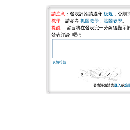
請注意
：發表評論請遵守
板規
，否則
教學
：請參考
抓圖教學
、
貼圖教學
。
提醒
： 留言將在發表完一分鐘後顯示
發表評論 暱稱
表情符號
發表評論請先
登入
或
註