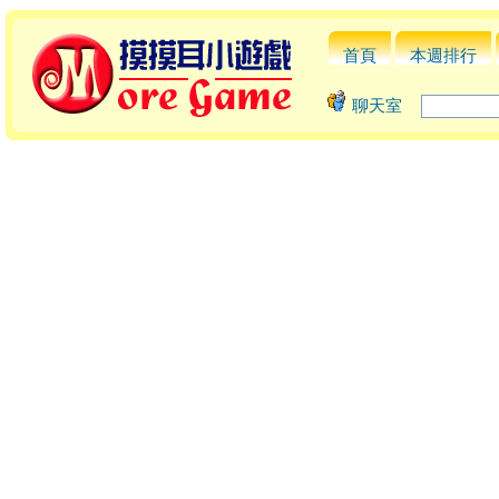
首頁
本週排行
聊天室