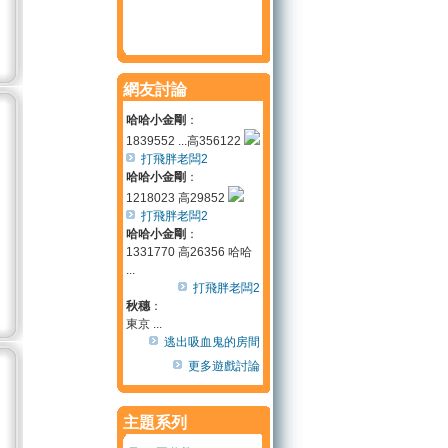
網友討論
哈哈小金剛
：
1839552 ...高356122
打飛胖老闆2
哈哈小金剛
：
1218023 高29852
打飛胖老闆2
哈哈小金剛
：
1331770 高26356 哈哈
...
打飛胖老闆2
秋穗
：
東京 ...
逃出吸血鬼的房間
更多遊戲討論
主題系列