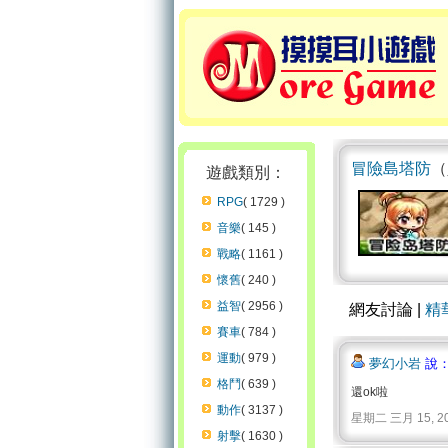
冒險島塔防
（
遊戲類別：
RPG
( 1729 )
音樂
( 145 )
戰略
( 1161 )
懷舊
( 240 )
益智
( 2956 )
網友討論 |
精
賽車
( 784 )
運動
( 979 )
夢幻小岩
說：
格鬥
( 639 )
還ok啦
動作
( 3137 )
星期二 三月 15, 2011 
射擊
( 1630 )