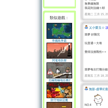
無事錢無限
我花到沒錢ㄌ耶
星期二 三月 15, 2011 
類似遊戲：
乂小愛玉☆
說
噩夢 好難完
帝國島爭霸
玩普通一大堆
覺得沒挑戰性= =
閃電塔防禦
噩夢每次打幾分鐘
星期五 三月 18, 2011 
北極熊極地任務2
無影-虛華幻
防守地獄惡魔
NO.4