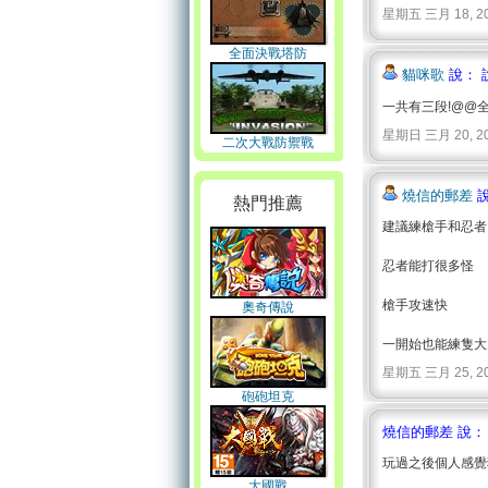
星期五 三月 18, 2011 
全面決戰塔防
貓咪歌
說： 
一共有三段!@@全
星期日 三月 20, 2011 
二次大戰防禦戰
燒信的郵差
說
熱門推薦
建議練槍手和忍者
忍者能打很多怪
槍手攻速快
奧奇傳說
一開始也能練隻大
星期五 三月 25, 2011 
砲砲坦克
燒信的郵差 說：
玩過之後個人感覺
大國戰