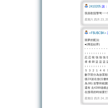
2410205
說：
我喜歡阻擊弩~~~!
星期六 四月 23, 2011 
=F$U$C$K=
噩夢的配法:
●(傳送結界)
╴ ╴ ╴ ╴ ╴ ╴ ╴ ╴ ╴ ╴
↓ ↓ ↓ ↓ ↓ ↓ ↓ ↓ ↓ ↓
忍 忍 牧 強 強 強 
者 者 師 盜 盜 盜 
↓ ↓ ↓ ↓ ↓ ↓ ↓ ↓ ↓ ↓
５ ３ ２ １ ４ ６ ７
數字部分為放置順
後2X波在放(分數
為:86) 攻擊和範圍
還有 去4399遊戲盒
在搜尋的時候要打
星期日 四月 24, 2011 