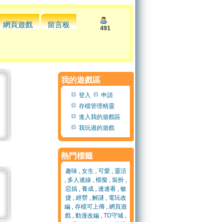
網頁遊戲
留言板
491
我的遊戲區
登入
申請
存檔管理精靈
進入我的遊戲區
我玩過的遊戲
熱門標籤
趣味
,
女生
,
可愛
,
靈活
,
多人連線
,
模擬
,
裝扮
,
惡搞
,
養成
,
連連看
,
敏
捷
,
經營
,
解謎
,
電玩改
編
,
存檔可上傳
,
網頁遊
戲
,
動漫改編
,
TD守城
,