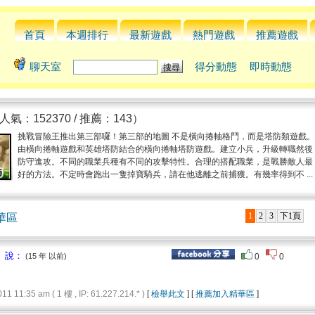
首頁
本週排行
最新遊戲
熱門遊戲
推薦遊戲
聊天室
得分動態
即時動態
人氣：152370 / 推薦：143）
挑戰冒險王推出第三部囉！第三部的地圖 不是橫向捲軸格鬥，而是塔防類遊戲。
由橫向捲軸遊戲和英雄塔防結合的橫向捲軸塔防遊戲。建立小兵，升級轉職然後
防守進攻。不同的職業兵種有不同的攻擊特性。合理的搭配職業，是戰勝敵人最
好的方法。不定時會跑出一隻掉寶騎兵，請在他逃離之前捕獲。有幾率得到不 ...
1
2
3
下1頁
華區
 說：
(15 年 以前)
0
0
11:35 am ( 1 樓 , IP: 61.227.214.* )
[
檢舉此文
] [
推薦加入精華區
]