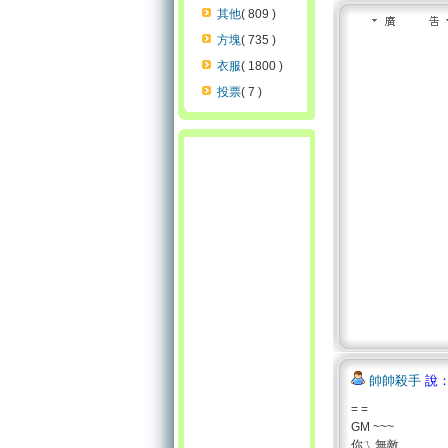
其他
( 809 )
方塊
( 735 )
衣服
( 1800 )
投票
( 7 )
帥帥殺手
說：
= =
GM ~~~
你ㄟ無敵