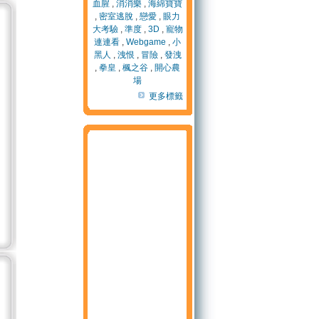
血腥
,
消消樂
,
海綿寶寶
,
密室逃脫
,
戀愛
,
眼力
大考驗
,
準度
,
3D
,
寵物
連連看
,
Webgame
,
小
黑人
,
洩恨
,
冒險
,
發洩
,
拳皇
,
楓之谷
,
開心農
場
更多標籤