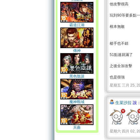
他攻擊很高
玩到90等要多點
霸道江湖
根本無敵
槍手也不錯
傳神
51點速就滿了
之後全加攻擊
黑色陰謀
也是很強
星期五 三月 25, 2011 
魔神戰域
生菜沙拉
說：
天曲
星期六 四月 02, 2011 