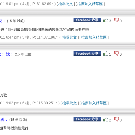
9:01 pm ( 4 樓 , IP: 61.62.69.* )
[
檢舉此文
] [
推薦加入精華區
]
說：
(15 年 以前)
3
0
破了!!升到最高99等!!那個無敵的錢會花的完!後面要在賺
6:47 pm ( 5 樓 , IP: 114.37.196.* )
[
檢舉此文
] [
推薦加入精華區
]
： 說：
(15 年 以前)
1
0
刀戰
9:03 pm ( 6 樓 , IP: 115.80.251.* )
[
檢舉此文
] [
推薦加入精華區
]
 說：
(15 年 以前)
2
0
狙擊弩機動性最好