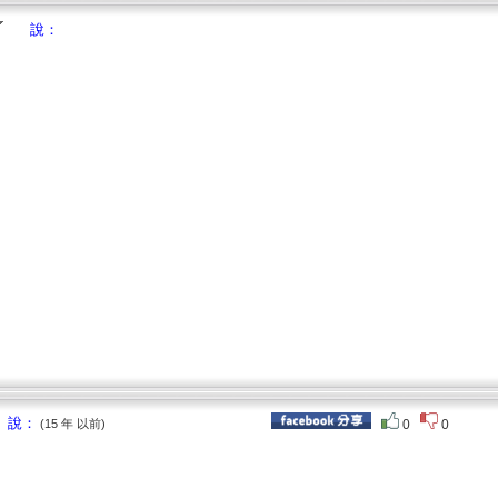
說：
 說：
(15 年 以前)
0
0