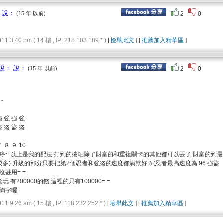
 說：
(15 年 以前)
2
0
3:40 pm ( 14 樓 , IP: 218.103.189.* )
[
檢舉此文
] [
推薦加入精華區
]
說： 說：
(15 年 以前)
2
0
 ╴
強 強 強 強
盜 盜 盜 盜
 ８ ９ 10
序~ 以上是我的配法 打到的捲軸除了財富的和重複關卡的其他都可以丟了 財富的到最
較多) 升級的部分只要把第2個忍者和強盜的速度都滿就好ㄌ(忍者最高速度為:96 強盜
沒甚用= =
玩 有200000的錢 這裡的只有100000= =
簡字喔
9:26 am ( 15 樓 , IP: 118.232.252.* )
[
檢舉此文
] [
推薦加入精華區
]