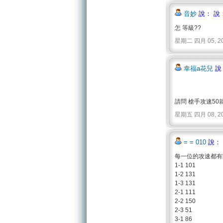
音妙
說： 說
怎 等級??
星期二 四月 05, 2011 
幸福a花兒
說
請問 槍手攻速50
星期五 四月 08, 2011 
= = 010
說：
每一位的攻速都有
1-1 101
1-2 131
1-3 131
2-1 111
2-2 150
2-3 51
3-1 86