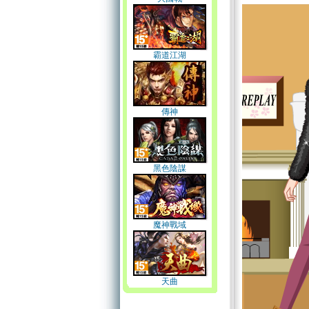
霸道江湖
傳神
黑色陰謀
魔神戰域
天曲