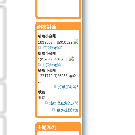
網友討論
哈哈小金剛
：
1839552 ...高356122
打飛胖老闆2
哈哈小金剛
：
1218023 高29852
打飛胖老闆2
哈哈小金剛
：
1331770 高26356 哈哈
...
打飛胖老闆2
秋穗
：
東京 ...
逃出吸血鬼的房間
更多遊戲討論
主題系列