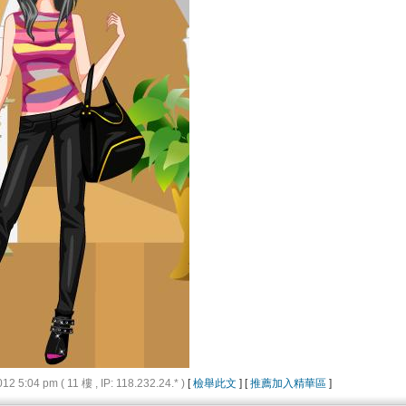
5:04 pm ( 11 樓 , IP: 118.232.24.* )
[
檢舉此文
] [
推薦加入精華區
]