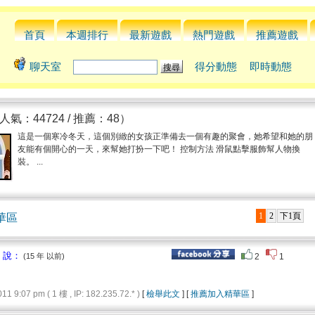
首頁
本週排行
最新遊戲
熱門遊戲
推薦遊戲
聊天室
得分動態
即時動態
人氣：44724 / 推薦：48）
這是一個寒冷冬天，這個別緻的女孩正準備去一個有趣的聚會，她希望和她的朋
友能有個開心的一天，來幫她打扮一下吧！ 控制方法 滑鼠點擊服飾幫人物換
裝。 ...
1
2
下1頁
華區
 說：
(15 年 以前)
2
1
9:07 pm ( 1 樓 , IP: 182.235.72.* )
[
檢舉此文
] [
推薦加入精華區
]