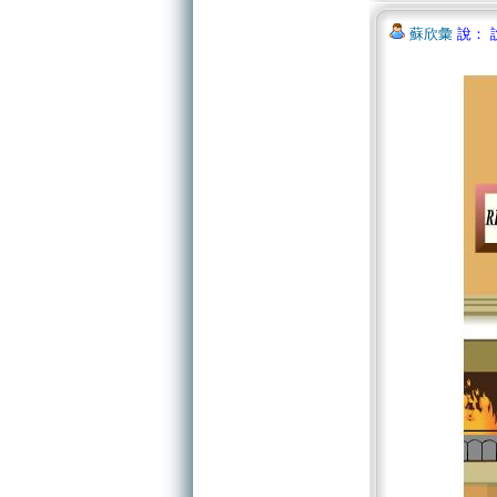
蘇欣彙
說： 