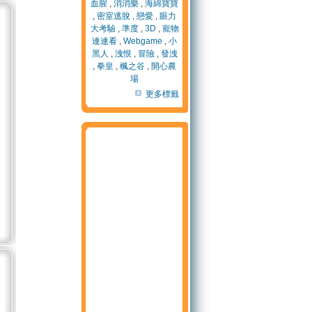
血腥
,
消消樂
,
海綿寶寶
,
密室逃脫
,
戀愛
,
眼力
大考驗
,
準度
,
3D
,
寵物
連連看
,
Webgame
,
小
黑人
,
洩恨
,
冒險
,
發洩
,
拳皇
,
楓之谷
,
開心農
場
更多標籤