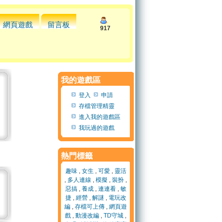
網頁遊戲
留言板
917
我的遊戲區
登入
申請
存檔管理精靈
進入我的遊戲區
我玩過的遊戲
熱門標籤
趣味
,
女生
,
可愛
,
靈活
,
多人連線
,
模擬
,
裝扮
,
惡搞
,
養成
,
連連看
,
敏
捷
,
經營
,
解謎
,
電玩改
編
,
存檔可上傳
,
網頁遊
戲
,
動漫改編
,
TD守城
,