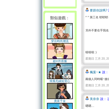
要跟你說嗎?
^ ^ 第三名 耶耶耶 
類似遊戲：
另外不要在乎我名子
穿出時尚潮流
嘻嘻嘻: )
星期日 三月 20, 2011 
超in外搭服
楓葉~★
說：
兩個人同時喔~搶頭
韓風毛絨短背心
星期日 三月 20, 2011 
美奈奈
說： 
貴富千金
嗯嗯....