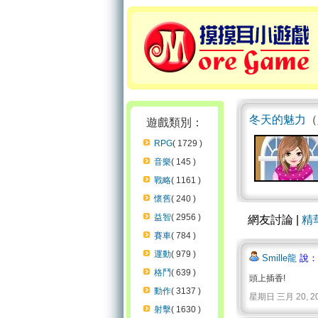
冬天的魅力
（
遊戲類別：
RPG
( 1729 )
音樂
( 145 )
戰略
( 1161 )
懷舊
( 240 )
益智
( 2956 )
網友討論 |
精
賽車
( 784 )
運動
( 979 )
Smille龍
說：
格鬥
( 639 )
頭上插香!
動作
( 3137 )
星期日 三月 20, 2011 
射擊
( 1630 )