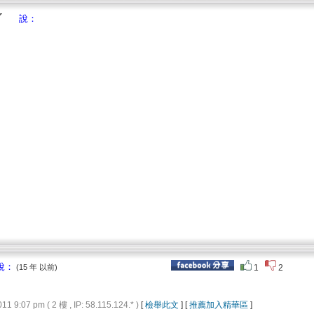
說：
說：
(15 年 以前)
1
2
9:07 pm ( 2 樓 , IP: 58.115.124.* )
[
檢舉此文
] [
推薦加入精華區
]