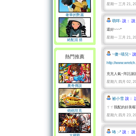
星期一 三月 21, 2011 
奢華的艷麗
萌咩-
說： 說
還好~~~*
星期一 三月 21, 2011 
絕配混 搭
~傻~喵兒~
說
熱門推薦
http://www.wretch
充充人氣~拜託謝謝
星期六 四月 02, 2011 
奧奇傳說
祕小雪
說： 
ㄒㄒ我配的好美喔
砲砲坦克
星期六 四月 23, 2011 
咘 :-*
說： 說
大國戰