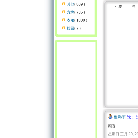
其他
( 809 )
方塊
( 735 )
衣服
( 1800 )
投票
( 7 )
惟戀雨
說： 
頭香!!
星期日 三月 20, 2011 