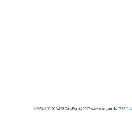
最佳解析度 1024x768 CopyRight(c) 2007 www.more.game.tw
下載工