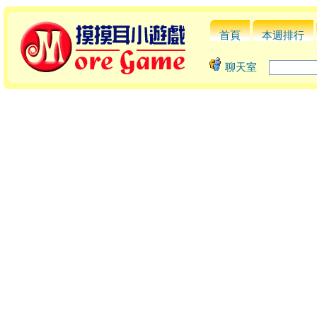
首頁
本週排行
聊天室