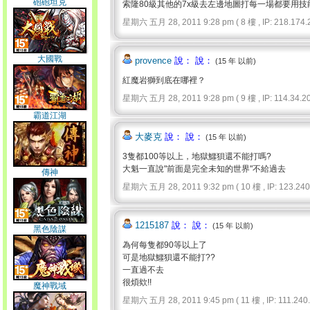
砲砲坦克
索隆80級其他的7x級去左邊地圖打每一場都要用
星期六 五月 28, 2011 9:28 pm ( 8 樓 , IP: 218.174.2
大國戰
provence
說： 說：
(15 年 以前)
紅魔岩獅到底在哪裡？
星期六 五月 28, 2011 9:28 pm ( 9 樓 , IP: 114.34.20
霸道江湖
大麥克
說： 說：
(15 年 以前)
3隻都100等以上，地獄鱷狽還不能打嗎?
大魁一直說"前面是完全未知的世界"不給過去
傳神
星期六 五月 28, 2011 9:32 pm ( 10 樓 , IP: 123.240.
1215187
說： 說：
(15 年 以前)
黑色陰謀
為何每隻都90等以上了
可是地獄鱷狽還不能打??
一直過不去
很煩欸!!
魔神戰域
星期六 五月 28, 2011 9:45 pm ( 11 樓 , IP: 111.240.