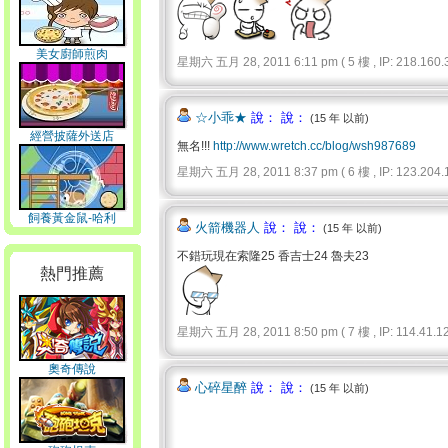
美女廚師煎肉
星期六 五月 28, 2011 6:11 pm ( 5 樓 , IP: 218.160.3
☆小乖★
說： 說：
(15 年 以前)
經營披薩外送店
無名!!!
http://www.wretch.cc/blog/wsh987689
星期六 五月 28, 2011 8:37 pm ( 6 樓 , IP: 123.204.1
飼養黃金鼠-哈利
火箭機器人
說： 說：
(15 年 以前)
不錯玩現在索隆25 香吉士24 魯夫23
熱門推薦
星期六 五月 28, 2011 8:50 pm ( 7 樓 , IP: 114.41.12
奧奇傳說
心碎星醉
說： 說：
(15 年 以前)