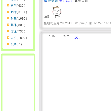
戀紫妡
說： 說：
(15 年 以前)
格鬥
( 639 )
動作
( 3137 )
頭香
射擊
( 1630 )
星期六 五月 28, 2011 3:01 pm ( 1 樓 , IP: 220.140.6
其他
( 809 )
方塊
( 735 )
說：
衣服
( 1800 )
投票
( 7 )