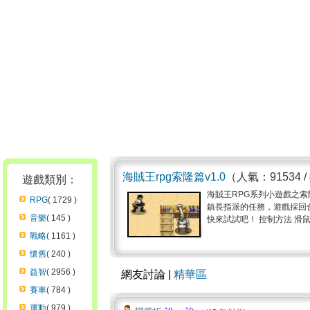
海賊王rpg索隆篇v1.0
（人氣：91534 
遊戲類別：
海賊王RPG系列小遊戲之
RPG
( 1729 )
鎮長指派的任務，遊戲採回
音樂
( 145 )
快來試試吧！ 控制方法 滑鼠控制
戰略
( 1161 )
懷舊
( 240 )
益智
( 2956 )
網友討論 |
精華區
賽車
( 784 )
運動
( 979 )