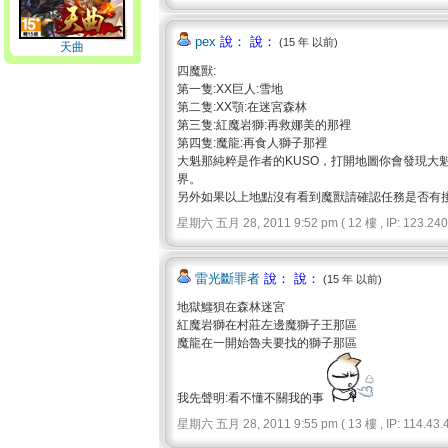
pex
說： 說：
(15 年 以前)
天曲
四魔獸:
第一隻:XX巨人:雪地
第二隻:XX顎:在迷宮森林
第三隻:紅魔岩獅:再救娜美的那裡
第四隻:魔龍:再食人獅子那裡
大魁那純粹是作者的KUSO，打開地圖你會發現大
界。
另外如果以上地點沒有看到魔獸請確認任務是否有
星期六 五月 28, 2011 9:52 pm ( 12 樓 , IP: 123.240.
雷光斷罪者
說： 說：
(15 年 以前)
地獄鱷狽在森林迷宮
紅魔岩獅在村莊左邊魔獅子王那區
魔龍在一開始魯夫要找的獅子那區
我先聲明:看不懂不關我的事
星期六 五月 28, 2011 9:55 pm ( 13 樓 , IP: 114.43.4