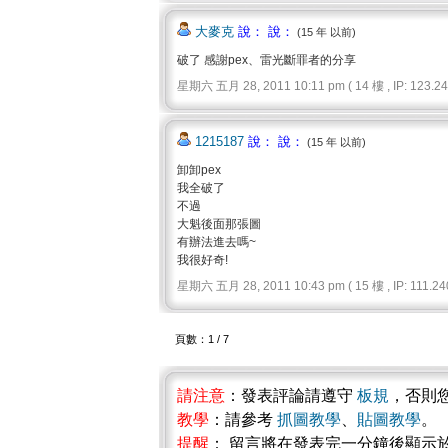
大麥克
說： 說：
(15 年 以前)
破了 感謝pex、雷光斷罪者的分享
星期六 五月 28, 2011 10:11 pm ( 14 樓 , IP: 123.240
1215187
說： 說：
(15 年 以前)
卸卸pex
我全破了
不過
大魁後面那張圖
有辦法進去嗎~
我很好奇!
星期六 五月 28, 2011 10:43 pm ( 15 樓 , IP: 111.240
頁數：1 / 7
請注意
：發表評論請遵守
板規
，否則
教學
：請參考
抓圖教學
、
貼圖教學
。
提醒
： 留言將在發表完一分鐘後顯示