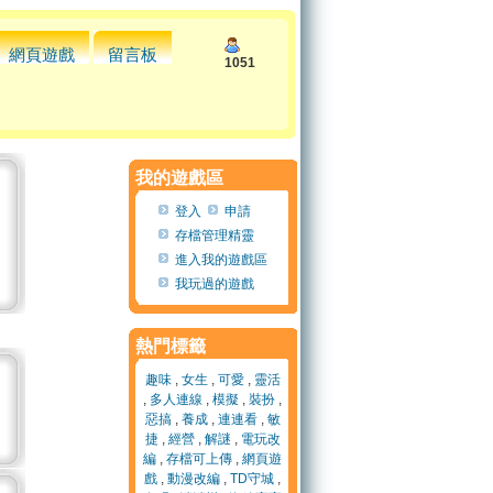
網頁遊戲
留言板
1051
我的遊戲區
登入
申請
存檔管理精靈
進入我的遊戲區
我玩過的遊戲
熱門標籤
趣味
,
女生
,
可愛
,
靈活
,
多人連線
,
模擬
,
裝扮
,
惡搞
,
養成
,
連連看
,
敏
捷
,
經營
,
解謎
,
電玩改
編
,
存檔可上傳
,
網頁遊
戲
,
動漫改編
,
TD守城
,