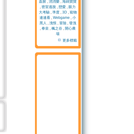
血腥
,
消消樂
,
海綿寶寶
,
密室逃脫
,
戀愛
,
眼力
大考驗
,
準度
,
3D
,
寵物
連連看
,
Webgame
,
小
黑人
,
洩恨
,
冒險
,
發洩
,
拳皇
,
楓之谷
,
開心農
場
更多標籤