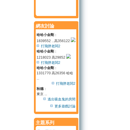
網友討論
哈哈小金剛
：
1839552 ...高356122
打飛胖老闆2
哈哈小金剛
：
1218023 高29852
打飛胖老闆2
哈哈小金剛
：
1331770 高26356 哈哈
...
打飛胖老闆2
秋穗
：
東京 ...
逃出吸血鬼的房間
更多遊戲討論
主題系列