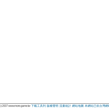
 2007 www.more.game.tw
下載工具列
版權聲明
流量統計
網站地圖
本網站已依台灣網