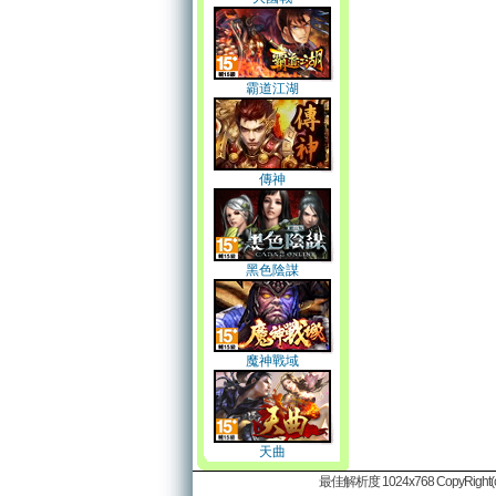
霸道江湖
傳神
黑色陰謀
魔神戰域
天曲
最佳解析度 1024x768 CopyRight(c)