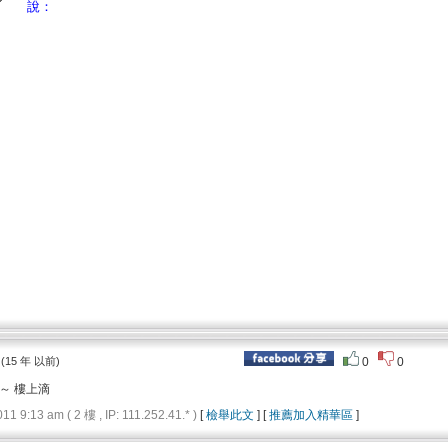
說：
(15 年 以前)
0
0
～ 樓上滴
9:13 am ( 2 樓 , IP: 111.252.41.* )
[
檢舉此文
] [
推薦加入精華區
]