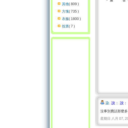
其他
( 809 )
方塊
( 735 )
衣服
( 1800 )
投票
( 7 )
染.
說： 說：
沒事別費話那麼多
星期日 八月 07, 2011 