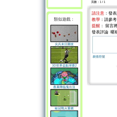
頁數：1 / 1
請注意
：發
類似遊戲：
教學
：請參
提醒
： 留言
發表評論 暱
尖兵末日圍攻
表情符號
3D世界盃點球賽2
夜幕降臨鬼出沒
歐冠戰火重燃