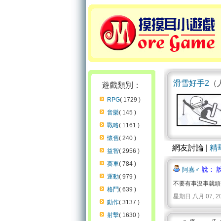
滑雪好手2
（人
遊戲類別：
RPG
( 1729 )
音樂
( 145 )
戰略
( 1161 )
懷舊
( 240 )
網友討論 |
精
益智
( 2956 )
賽車
( 784 )
阿嘉♂
說： 
運動
( 979 )
不要有事沒事就頭
格鬥
( 639 )
星期日 八月 07, 2011 
動作
( 3137 )
射擊
( 1630 )