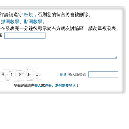
表評論請遵守
板規
，否則您的留言將會被刪除。
考
抓圖教學
、
貼圖教學
。
將在發表完一分鐘後顯示於右方網友討論區，請勿重複發表。
稱
刷新
輸入驗證碼
發表評論請先
登入
或
註冊
。
為何需要登入？