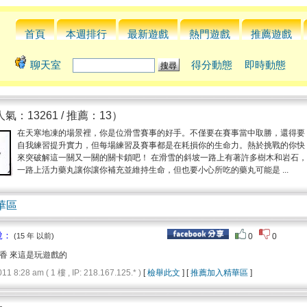
首頁
本週排行
最新遊戲
熱門遊戲
推薦遊戲
聊天室
得分動態
即時動態
氣：13261 / 推薦：13）
在天寒地凍的場景裡，你是位滑雪賽事的好手。不僅要在賽事當中取勝，還得要
自我練習提升實力，但每場練習及賽事都是在耗損你的生命力。熱於挑戰的你快
來突破解這一關又一關的關卡鎖吧！ 在滑雪的斜坡一路上有著許多樹木和岩石，
一路上活力藥丸讓你讓你補充並維持生命，但也要小心所吃的藥丸可能是 ...
華區
說：
(15 年 以前)
0
0
香 來這是玩遊戲的
8:28 am ( 1 樓 , IP: 218.167.125.* )
[
檢舉此文
] [
推薦加入精華區
]