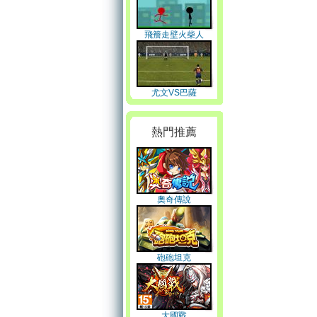
飛簷走壁火柴人
尤文VS巴薩
熱門推薦
奧奇傳說
砲砲坦克
大國戰