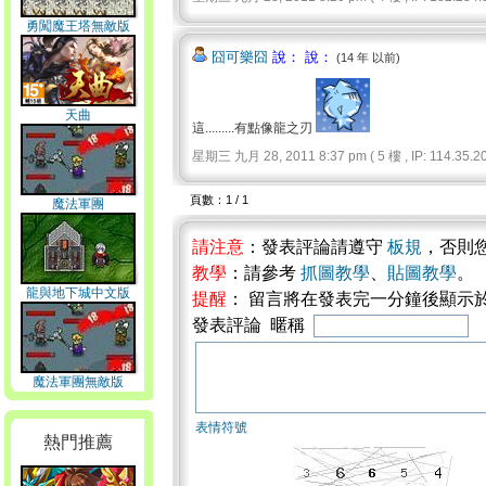
勇闖魔王塔無敵版
囧可樂囧
說： 說：
(14 年 以前)
天曲
這.........有點像龍之刃
星期三 九月 28, 2011 8:37 pm ( 5 樓 , IP: 114.35.20
頁數：1 / 1
魔法軍團
請注意
：發表評論請遵守
板規
，否則
教學
：請參考
抓圖教學
、
貼圖教學
。
龍與地下城中文版
提醒
： 留言將在發表完一分鐘後顯示
發表評論 暱稱
魔法軍團無敵版
表情符號
熱門推薦