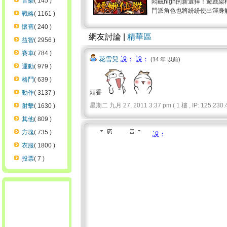
音樂
( 145 )
悶飆high的新選擇！遊戲
門派角色也將紛紛使出渾身解數爭奪武
戰略
( 1161 )
懷舊
( 240 )
網友討論 |
精華區
益智
( 2956 )
賽車
( 784 )
花雪兒
說： 說：
(14 年 以前)
運動
( 979 )
格鬥
( 639 )
頭香
動作
( 3137 )
星期二 九月 27, 2011 3:37 pm ( 1 樓 , IP: 125.230.4
射擊
( 1630 )
其他
( 809 )
方塊
( 735 )
說：
衣服
( 1800 )
投票
( 7 )