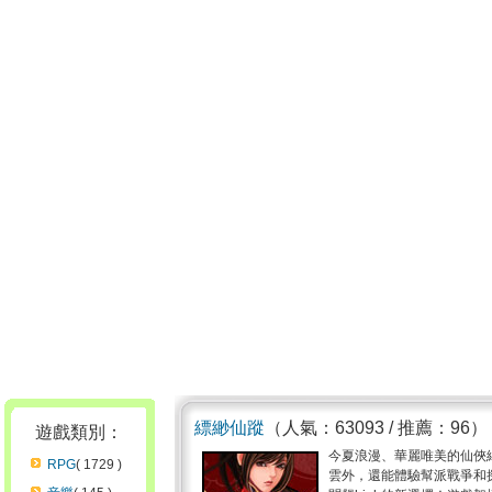
縹緲仙蹤
（人氣：63093 / 推薦：96）
遊戲類別：
今夏浪漫、華麗唯美的仙俠
RPG
( 1729 )
雲外，還能體驗幫派戰爭和