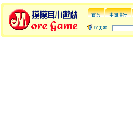
首頁
本週排行
聊天室