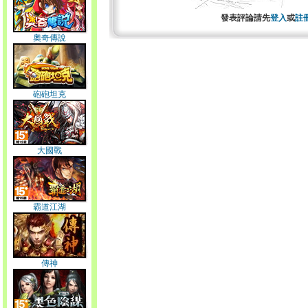
發表評論請先
登入
或
註
奧奇傳說
砲砲坦克
大國戰
霸道江湖
傳神