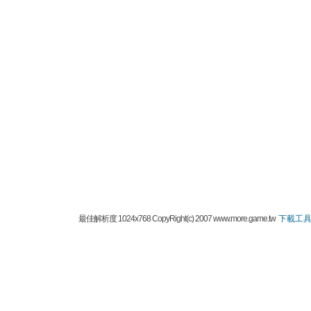
最佳解析度 1024x768 CopyRight(c) 2007 www.more.game.tw
下載工