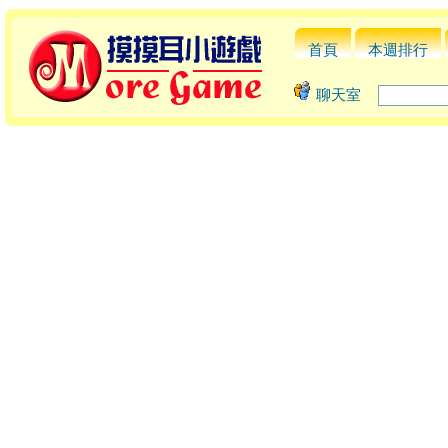
首頁
本週排行
聊天室