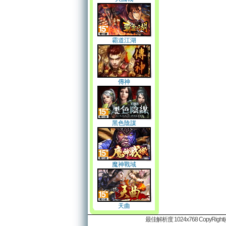
霸道江湖
傳神
黑色陰謀
魔神戰域
天曲
最佳解析度 1024x768 CopyRight(c)