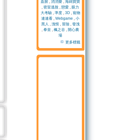
血腥
,
消消樂
,
海綿寶寶
,
密室逃脫
,
戀愛
,
眼力
大考驗
,
準度
,
3D
,
寵物
連連看
,
Webgame
,
小
黑人
,
洩恨
,
冒險
,
發洩
,
拳皇
,
楓之谷
,
開心農
場
更多標籤