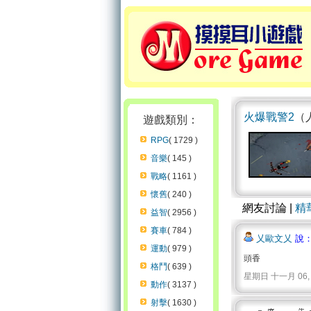
火爆戰警2
（人
遊戲類別：
RPG
( 1729 )
音樂
( 145 )
戰略
( 1161 )
懷舊
( 240 )
網友討論 |
精
益智
( 2956 )
賽車
( 784 )
乂歐文乂
說：
運動
( 979 )
頭香
格鬥
( 639 )
星期日 十一月 06, 201
動作
( 3137 )
射擊
( 1630 )