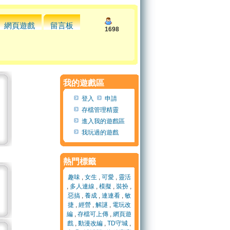
網頁遊戲
留言板
1698
我的遊戲區
登入
申請
存檔管理精靈
進入我的遊戲區
我玩過的遊戲
熱門標籤
趣味
,
女生
,
可愛
,
靈活
,
多人連線
,
模擬
,
裝扮
,
惡搞
,
養成
,
連連看
,
敏
捷
,
經營
,
解謎
,
電玩改
編
,
存檔可上傳
,
網頁遊
戲
,
動漫改編
,
TD守城
,