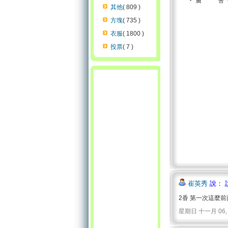
其他
( 809 )
方塊
( 735 )
衣服
( 1800 )
投票
( 7 )
崔英秀
說： 
2香 第一次這麼前
星期日 十一月 06, 201