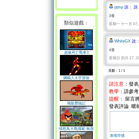
ppsp
說： 說
3香
類似遊戲：
星期一 十一月 07, 2011
WhiteGX
說：
4香
超級死亡戰車3
星期日 四月 27, 2014 
頁數：1 / 1
鋼鐵人太空冒險
請注意
：發
教學
：請參
提醒
： 留言
飛龍歷險記
發表評論 暱
憤怒鳥大戰殭屍-無盡
之戰
表情符號