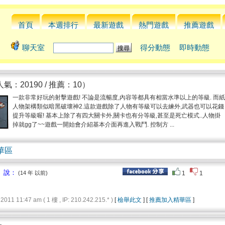
首頁
本週排行
最新遊戲
熱門遊戲
推薦遊戲
聊天室
得分動態
即時動態
氣：20190 / 推薦：10）
一款非常好玩的射擊遊戲! 不論是流暢度,內容等都具有相當水準以上的等級. 而紙
人物架構類似暗黑破壞神2.這款遊戲除了人物有等級可以去練外,武器也可以花錢
提升等級喔! 基本上除了有四大關卡外,關卡也有分等級,甚至是死亡模式..人物掛
掉就gg了~~遊戲一開始會介紹基本介面再進入戰鬥. 控制方 ...
華區
 說：
(14 年 以前)
1
1
1 11:47 am ( 1 樓 , IP: 210.242.215.* )
[
檢舉此文
] [
推薦加入精華區
]