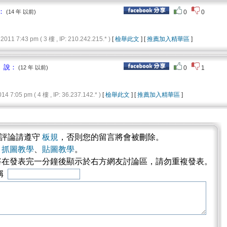
：
(14 年 以前)
0
0
 7:43 pm ( 3 樓 , IP: 210.242.215.* )
[
檢舉此文
] [
推薦加入精華區
]
 說：
(12 年 以前)
0
1
7:05 pm ( 4 樓 , IP: 36.237.142.* )
[
檢舉此文
] [
推薦加入精華區
]
表評論請遵守
板規
，否則您的留言將會被刪除。
考
抓圖教學
、
貼圖教學
。
將在發表完一分鐘後顯示於右方網友討論區，請勿重複發表。
稱