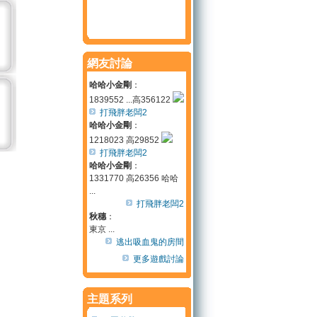
網友討論
哈哈小金剛
：
1839552 ...高356122
打飛胖老闆2
哈哈小金剛
：
1218023 高29852
打飛胖老闆2
哈哈小金剛
：
1331770 高26356 哈哈
...
打飛胖老闆2
秋穗
：
東京 ...
逃出吸血鬼的房間
更多遊戲討論
主題系列