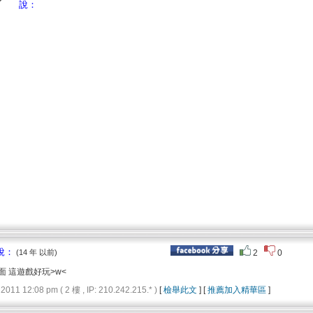
說：
說：
(14 年 以前)
2
0
面 這遊戲好玩>w<
1 12:08 pm ( 2 樓 , IP: 210.242.215.* )
[
檢舉此文
] [
推薦加入精華區
]