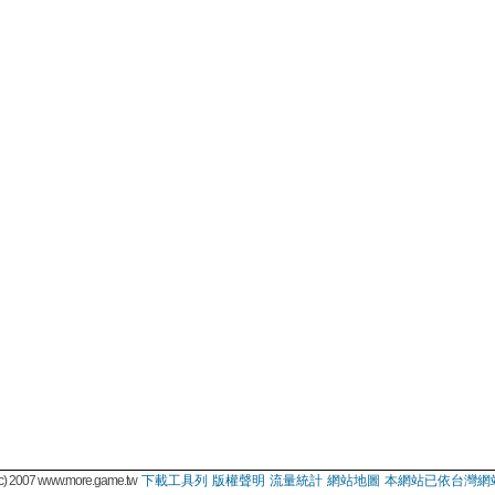
 2007 www.more.game.tw
下載工具列
版權聲明
流量統計
網站地圖
本網站已依台灣網