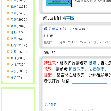
音樂
( 145 )
方法 滑鼠控制 滑鼠左鍵 射擊 .
戰略
( 1161 )
懷舊
( 240 )
網友討論 |
精華區
益智
( 2956 )
賽車
( 784 )
孟珊
說： 說：
(14 年 以前)
運動
( 979 )
好好玩
格鬥
( 639 )
星期二 十一月 08, 2011 10:29 am ( 1 樓 , IP: 123.19
動作
( 3137 )
射擊
( 1630 )
頁數：1 / 1
其他
( 809 )
請注意
：發表評論請遵守
板規
，否則
方塊
( 735 )
教學
：請參考
抓圖教學
、
貼圖教學
。
衣服
( 1800 )
提醒
： 留言將在發表完一分鐘後顯示
投票
( 7 )
發表評論 暱稱
表情符號