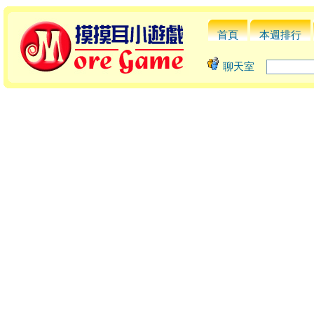
首頁
本週排行
聊天室