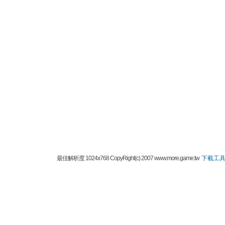
最佳解析度 1024x768 CopyRight(c) 2007 www.more.game.tw
下載工