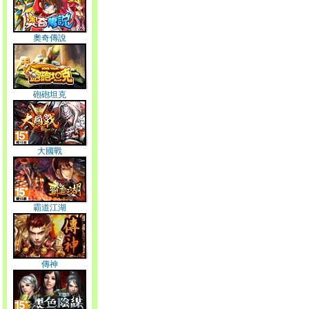
奧奇傳說
砲砲坦克
大國戰
霸道江湖
傳神