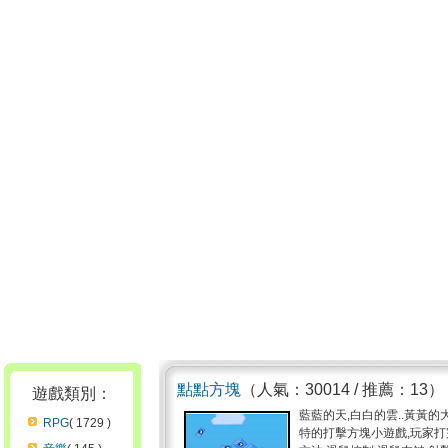
點點方塊
（人氣：30014 / 推薦：13）
遊戲類別：
藍藍的天,白白的雲..黃黃的
RPG
( 1729 )
特的打擊方塊小遊戲,玩家打完