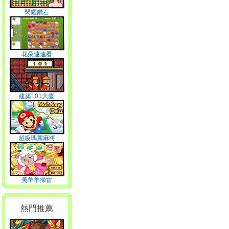
閃耀鑽石
花朵連連看
建築101大廈
超級瑪麗麻將
美羊羊掃雷
熱門推薦