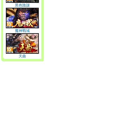
黑色陰謀
魔神戰域
天曲