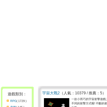
宇宙大戰2
（人氣：10379 / 推薦：5）
遊戲類別：
一款小而巧的宇宙射擊遊戲
RPG
( 1729 )
不同的射擊方式喔! 不斷的射