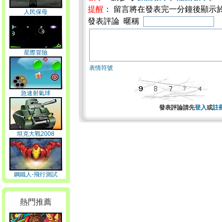
提醒
： 留言將在發表完一分鐘後顯示
人民保母
發表評論 暱稱
星際冒險
表情符號
急速射氣球
發表評論請先
登入
或
註
坦克大戰2008
鋼鐵人-飛行測試
熱門推薦