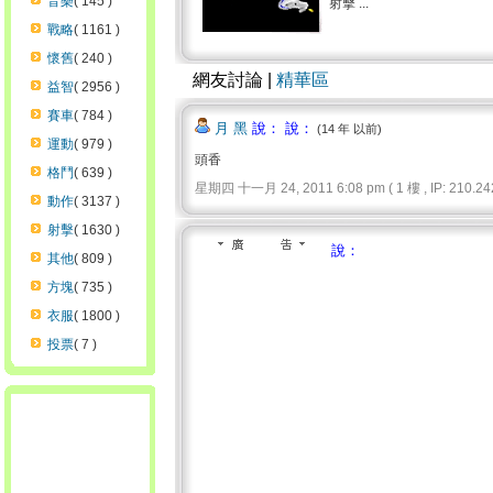
音樂
( 145 )
射擊 ...
戰略
( 1161 )
懷舊
( 240 )
網友討論 |
精華區
益智
( 2956 )
賽車
( 784 )
月 黑
說： 說：
(14 年 以前)
運動
( 979 )
頭香
格鬥
( 639 )
星期四 十一月 24, 2011 6:08 pm ( 1 樓 , IP: 210.242
動作
( 3137 )
射擊
( 1630 )
說：
其他
( 809 )
方塊
( 735 )
衣服
( 1800 )
投票
( 7 )