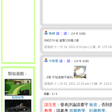
格林
說： 說：
(14 年 以前)
990274 哈 連擊130幾 2香
星期四 十一月 24, 2011 8:10 pm ( 2 樓 , IP: 175.182
屮刺客
說： 說：
(14 年 以前)
類似遊戲：
...3香 不知道耐不耐玩
星期四 十二月 01, 2011 12:33 am ( 3 樓 , IP: 210.24
頁數：1 / 1
動態射擊
請注意
：發表評論請遵守
板規
，否則
教學
：請參考
抓圖教學
、
貼圖教學
。