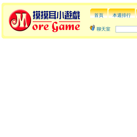
首頁
本週排行
聊天室