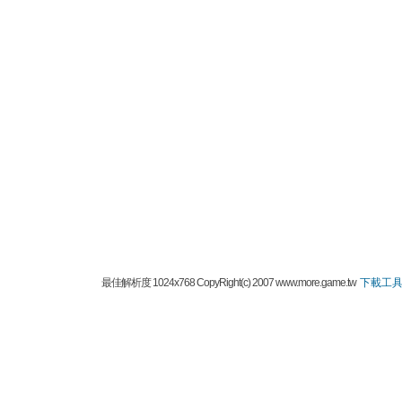
最佳解析度 1024x768 CopyRight(c) 2007 www.more.game.tw
下載工