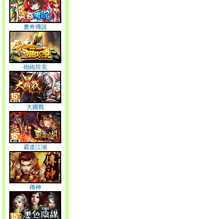
奧奇傳說
砲砲坦克
大國戰
霸道江湖
傳神