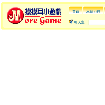
首頁
本週排行
聊天室