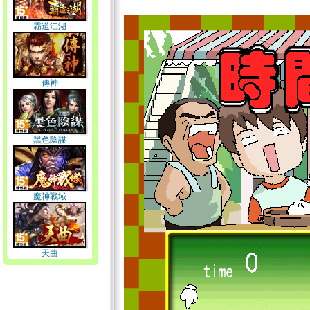
霸道江湖
傳神
黑色陰謀
魔神戰域
天曲