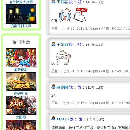
王莉惠
說： 說：
超市快速大搶購
(11 年 以前)
9個
扔南瓜打鬼魂
星期一 七月 20, 2015 2:59 pm ( 47 樓 , IP: 114.45.5
熱門推薦
王如如
說： 說：
(11 年 以前)
20
奧奇傳說
星期二 七月 21, 2015 3:46 pm ( 48 樓 , IP: 49.159.1
陳慶圓
說： 說：
(11 年 以前)
砲砲坦克
24
星期三 七月 22, 2015 8:18 pm ( 49 樓 , IP: 123.195.
大國戰
sansyu
說： 說：
(11 年 以前)
這很簡單，按住不放就可以，記得數字增加後再喝水，