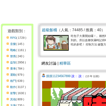
超級飯桶
（人氣：74485 / 推薦：40）
遊戲類別：
吃包子大賽開始囉！。雖然
RPG
( 1729 )
到的。所以血條快滿時記得
音樂
( 145 )
吃的多吧！ 控制方法 鍵盤方
戰略
( 1161 )
懷舊
( 240 )
益智
( 2956 )
網友討論 |
精華區
賽車
( 784 )
運動
( 979 )
摸摸11234567899
說： 說：
(13 年 以前)
格鬥
( 639 )
動作
( 3137 )
射擊
( 1630 )
其他
( 809 )
方塊
( 735 )