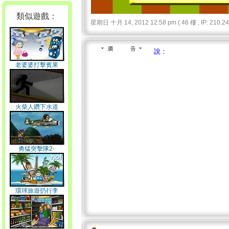
類似遊戲：
星期日 十月 14, 2012 12:58 pm ( 46 樓 , IP: 210.242
說：
老婆婆打擊賓果
火柴人鑽下水道
勇猛突擊隊2-
Commando2
環球旅遊扔行李