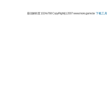
最佳解析度 1024x768 CopyRight(c) 2007 www.more.game.tw
下載工