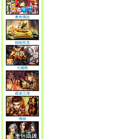
奧奇傳說
砲砲坦克
大國戰
霸道江湖
傳神