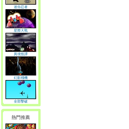
迷你忍者
星際大戰
異境怪譚
幻影殘機
全部擊破
熱門推薦