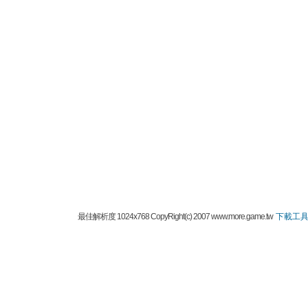
最佳解析度 1024x768 CopyRight(c) 2007 www.more.game.tw
下載工