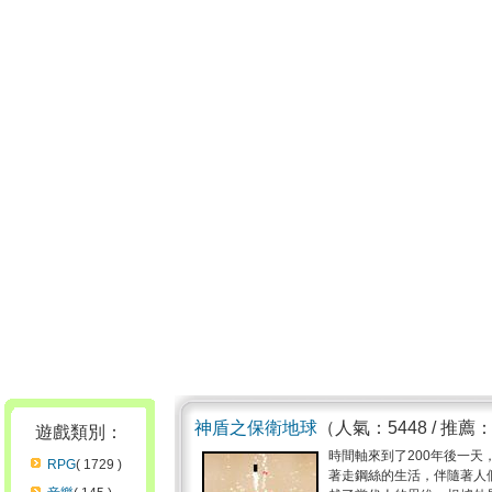
神盾之保衛地球
（人氣：5448 / 推薦
遊戲類別：
時間軸來到了200年後一
RPG
( 1729 )
著走鋼絲的生活，伴隨著人