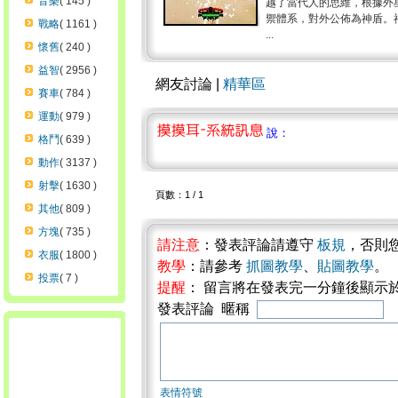
音樂
( 145 )
越了當代人的思維，根據外
禦體系，對外公佈為神盾。
戰略
( 1161 )
...
懷舊
( 240 )
益智
( 2956 )
網友討論 |
精華區
賽車
( 784 )
運動
( 979 )
說：
格鬥
( 639 )
動作
( 3137 )
射擊
( 1630 )
頁數：1 / 1
其他
( 809 )
方塊
( 735 )
請注意
：發表評論請遵守
板規
，否則
衣服
( 1800 )
教學
：請參考
抓圖教學
、
貼圖教學
。
投票
( 7 )
提醒
： 留言將在發表完一分鐘後顯示
發表評論 暱稱
表情符號