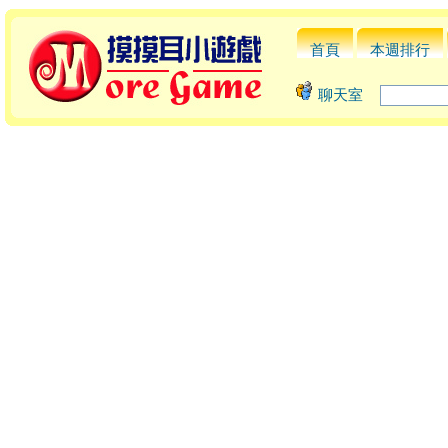
首頁
本週排行
聊天室