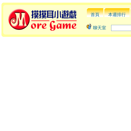
首頁
本週排行
聊天室