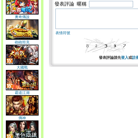
發表評論 暱稱
奧奇傳說
表情符號
砲砲坦克
發表評論請先
登入
或
註
大國戰
霸道江湖
傳神