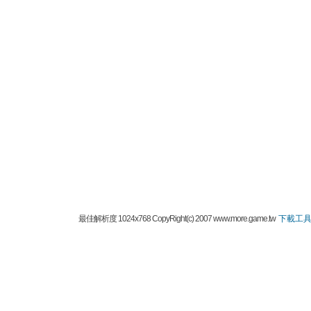
最佳解析度 1024x768 CopyRight(c) 2007 www.more.game.tw
下載工