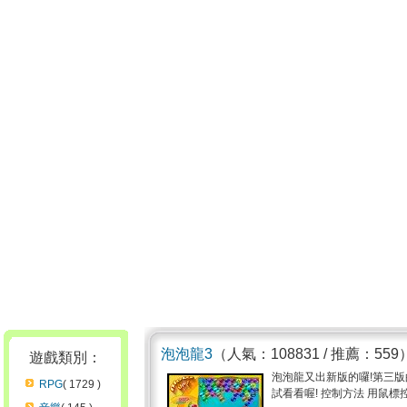
泡泡龍3
（人氣：108831 / 推薦：559
遊戲類別：
泡泡龍又出新版的囉!第三
RPG
( 1729 )
試看看喔! 控制方法 用鼠標控