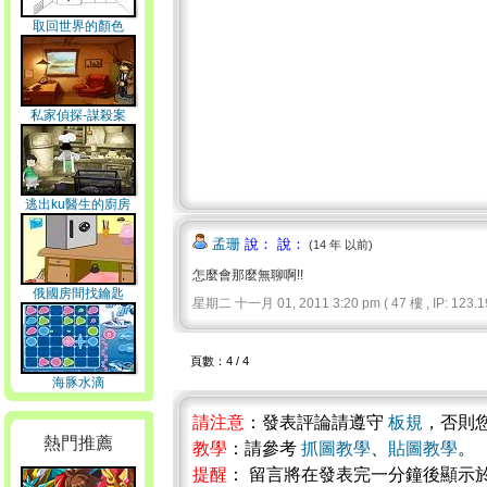
取回世界的顏色
私家偵探-謀殺案
逃出ku醫生的廚房
孟珊
說： 說：
(14 年 以前)
怎麼會那麼無聊啊!!
俄國房間找鑰匙
星期二 十一月 01, 2011 3:20 pm ( 47 樓 , IP: 123.19
頁數：4 / 4
海豚水滴
請注意
：發表評論請遵守
板規
，否則
熱門推薦
教學
：請參考
抓圖教學
、
貼圖教學
。
提醒
： 留言將在發表完一分鐘後顯示