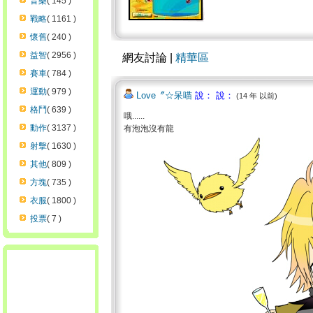
音樂
( 145 )
戰略
( 1161 )
懷舊
( 240 )
益智
( 2956 )
網友討論 |
精華區
賽車
( 784 )
運動
( 979 )
Love〞☆呆喵
說： 說：
(14 年 以前)
格鬥
( 639 )
哦......
動作
( 3137 )
有泡泡沒有龍
射擊
( 1630 )
其他
( 809 )
方塊
( 735 )
衣服
( 1800 )
投票
( 7 )