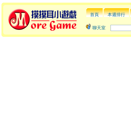
首頁
本週排行
聊天室