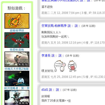
喜歡正興國小5-5呂宜庭的人 說： 說：
(18 年 以
還不趕快
類似遊戲：
星期二 二月 12, 2008 7:04 pm ( 3 樓 , IP: 59.116.37.
空軍抗戰-柏林戰爭 說： 說：
(18 年 以前)
超級核彈頭
剛剛我玩１人ㄉ
玩加和我剛好一起死ㄟ
星期六 五月 10, 2008 12:16 pm ( 4 樓 , IP: 118.170.
衛星軌道炮
李連長 說： 說：
(18 年 以前)
特種兵大作戰2無敵
嘿 好好玩
版
星期五 七月 25, 2008 12:45 pm ( 5 樓 , IP: 61.230.1
銀河侵略者：第一章
d1d1 說： 說：
(17 年 以前)
好屌喔
我炸了20多次電腦= =|||