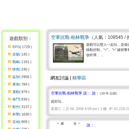
空軍抗戰-柏林戰爭
（人氣：109545 /
遊戲類別：
遊戲可以雙人一起玩，是個還
RPG
( 1729 )
移動控制，"<"， ">" 鍵
音樂
( 145 )
放炸彈。 ...
戰略
( 1161 )
懷舊
( 240 )
益智
( 2956 )
網友討論 |
精華區
賽車
( 784 )
運動
( 979 )
空軍抗戰-柏林戰爭 說： 說：
(18 年 以前)
格鬥
( 639 )
超好玩...
動作
( 3137 )
星期三 二月 06, 2008 4:09 pm ( 1 樓 , IP: 61.228.21
射擊
( 1630 )
其他
( 809 )
說：