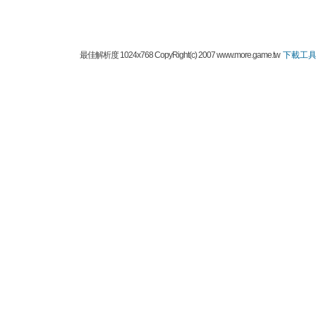
最佳解析度 1024x768 CopyRight(c) 2007 www.more.game.tw
下載工