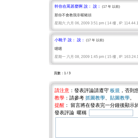
幹你在罵甚麼啊 說： 說：
(17 年 以前)
那你不會教我非喔豬頭
星期六 六月 06, 2009 3:51 pm ( 14 樓 , IP: 114.44.1
小靴子 說： 說：
(17 年 以前)
嗯嗯
星期一 六月 08, 2009 1:45 pm ( 15 樓 , IP: 163.24.1
頁數：1 / 3
請注意
：發表評論請遵守
板規
，否則
教學
：請參考
抓圖教學
、
貼圖教學
。
提醒
： 留言將在發表完一分鐘後顯示
發表評論 暱稱