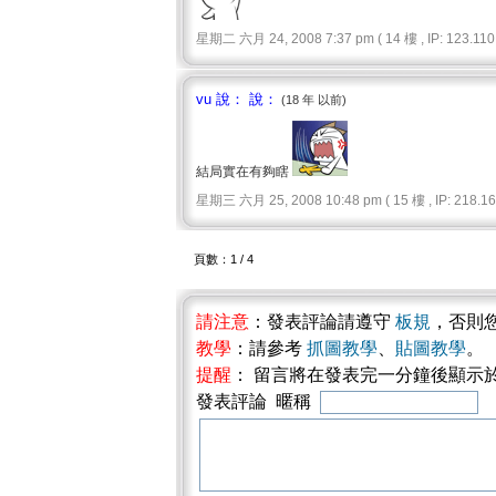
星期二 六月 24, 2008 7:37 pm ( 14 樓 , IP: 123.110.
vu 說： 說：
(18 年 以前)
結局實在有夠瞎
星期三 六月 25, 2008 10:48 pm ( 15 樓 , IP: 218.167
頁數：1 / 4
請注意
：發表評論請遵守
板規
，否則
教學
：請參考
抓圖教學
、
貼圖教學
。
提醒
： 留言將在發表完一分鐘後顯示
發表評論 暱稱