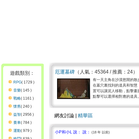
厄運墓碑
（人氣：45364 / 推薦：24）
遊戲類別：
有一天主角在沙漠悠閒的散
RPG
( 1729 )
在墓穴裏找到的道具和智慧
音樂
( 145 )
置可以讓泥人移動，點擊畫
點擊可以選擇相對應的道具。 
戰略
( 1161 )
懷舊
( 240 )
益智
( 2956 )
網友討論 |
精華區
賽車
( 784 )
運動
( 979 )
小P和小L 說： 說：
(18 年 以前)
格鬥
( 639 )