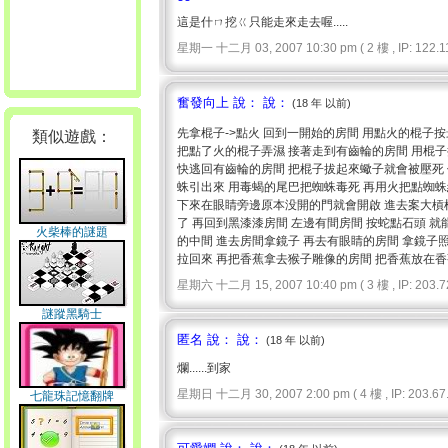
這是什ㄇ挖ㄍ只能走來走去喔.....
星期一 十二月 03, 2007 10:30 pm ( 2 樓 , IP: 122.11
奮發向上 說： 說：
(18 年 以前)
先拿棍子->點火 回到一開始的房間 用點火的棍子
類似遊戲：
把點了火的棍子弄濕 接著走到有齒輪的房間 用棍子
快逃回有齒輪的房間 把棍子拔起來蠍子就會被壓死 
蛛引出來 用毒蝎的尾巴把蜘蛛毒死 再用火把點蜘蛛
下來在眼睛旁邊原本没開的門就會開啟 進去案大槓桿
了 再回到黑漆漆房間 左邊有間房間 按蛇點石頭 
火柴棒的謎題
的中間 進去房間拿鏡子 再去有眼睛的房間 拿鏡子
拉回來 再把香蕉拿去猴子雕像的房間 把香蕉放在香
星期六 十二月 15, 2007 10:40 pm ( 3 樓 , IP: 203.72.
謎蹤黑騎士
匿名 說： 說：
(18 年 以前)
爛......到家
星期日 十二月 30, 2007 2:00 pm ( 4 樓 , IP: 203.67.
七龍珠記憶翻牌