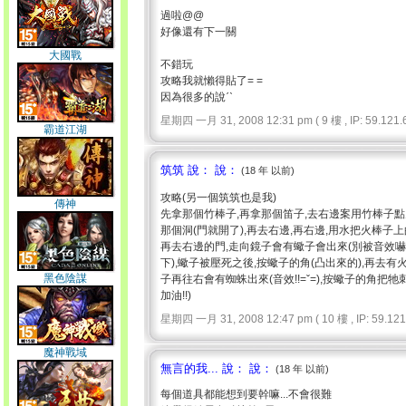
過啦@@
好像還有下一關
大國戰
不錯玩
攻略我就懶得貼了= =
因為很多的說ˊˋ
星期四 一月 31, 2008 12:31 pm ( 9 樓 , IP: 59.121.6
霸道江湖
筑筑 說： 說：
(18 年 以前)
攻略(另一個筑筑也是我)
傳神
先拿那個竹棒子,再拿那個笛子,去右邊案用竹棒子點
那個洞(門就開了),再去右邊,再右邊,用水把火棒子
再去右邊的門,走向鏡子會有蠍子會出來(別被音效嚇到
下),蠍子被壓死之後,按蠍子的角(凸出來的),再去
黑色陰謀
子再往右會有蜘蛛出來(音效!!=ˇ=),按蠍子的角把牠刺
加油!!)
星期四 一月 31, 2008 12:47 pm ( 10 樓 , IP: 59.121.
魔神戰域
無言的我... 說： 說：
(18 年 以前)
每個道具都能想到要幹嘛...不會很難