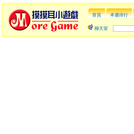
首頁
本週排行
聊天室