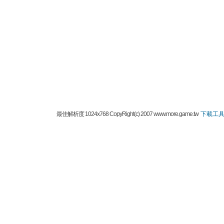
最佳解析度 1024x768 CopyRight(c) 2007 www.more.game.tw
下載工