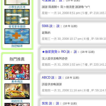
可愛嫻 說： 說：
(18 年 以前)
謝謝 我過關ㄌ 寫ㄉ很清楚 謝謝嚕 ^o^!
小學生的月考
星期一 一月 14, 2008 8:51 pm ( 5 樓 , IP: 218.165.7
5566 說： 說：
(18 年 以前)
發電要靠腦袋
超難的
星期三 一月 30, 2008 10:17 pm ( 6 樓 , IP: 58.99.10
熱戀貓咪
★微星寶寶☆ RO 說： 說：
(18 年 以前)
沒人提供攻略阿@@
熱門推薦
星期四 一月 31, 2008 1:02 am ( 7 樓 , IP: 220.141.2
ABCD 說： 說：
(18 年 以前)
奧奇傳說
請提供攻略謝謝
星期四 一月 31, 2008 11:16 am ( 8 樓 , IP: 59.114.7.
砲砲坦克
筑筑 說： 說：
(18 年 以前)