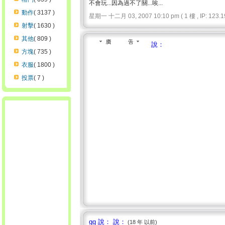
不會玩...因為過不了關...唉...
動作
( 3137 )
星期一 十二月 03, 2007 10:10 pm ( 1 樓 , IP: 123.19
射擊
( 1630 )
其他
( 809 )
說：
方塊
( 735 )
衣服
( 1800 )
投票
( 7 )
gg 說： 說：
(18 年 以前)