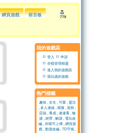
網頁遊戲
留言板
779
我的遊戲區
登入
申請
存檔管理精靈
進入我的遊戲區
我玩過的遊戲
熱門標籤
趣味
,
女生
,
可愛
,
靈活
,
多人連線
,
模擬
,
裝扮
,
惡搞
,
養成
,
連連看
,
敏
捷
,
經營
,
解謎
,
電玩改
編
,
存檔可上傳
,
網頁遊
戲
,
動漫改編
,
TD守城
,