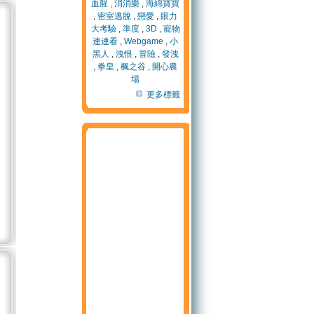
血腥
,
消消樂
,
海綿寶寶
,
密室逃脫
,
戀愛
,
眼力
大考驗
,
準度
,
3D
,
寵物
連連看
,
Webgame
,
小
黑人
,
洩恨
,
冒險
,
發洩
,
拳皇
,
楓之谷
,
開心農
場
更多標籤