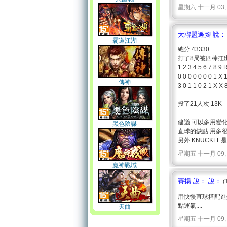
星期六 十一月 03, 2007
大聯盟遜腳 說：
霸道江湖
總分:43330
打了8局被四棒扛
1 2 3 4 5 6 7 8 9 
0 0 0 0 0 0 0 1 X 
傳神
3 0 1 1 0 2 1 X X 
投了21人次 13K
建議 可以多用變
黑色陰謀
直球的缺點 用多很快就
另外 KNUCKL
星期五 十一月 09, 2007
魔神戰域
賽揚 說： 說：
(
用快慢直球搭配進
點運氣....
天曲
星期五 十一月 09, 200