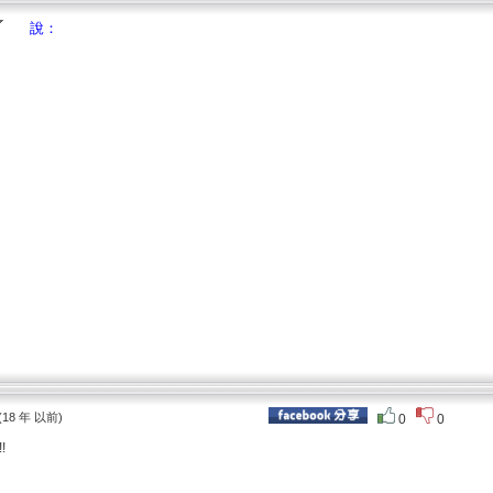
說：
(18 年 以前)
0
0
!