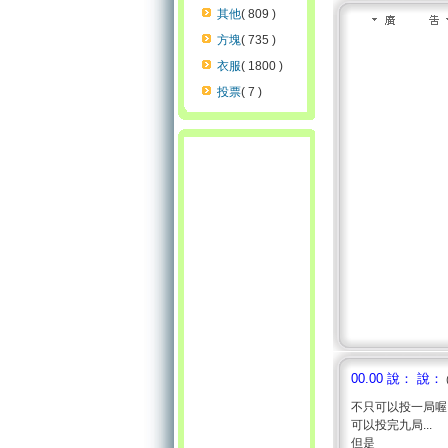
其他
( 809 )
方塊
( 735 )
衣服
( 1800 )
投票
( 7 )
00.00 說： 說：
不只可以投一局喔!
可以投完九局...
但是