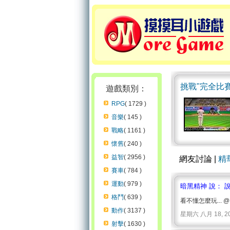
挑戰"完全比賽
遊戲類別：
RPG
( 1729 )
音樂
( 145 )
戰略
( 1161 )
懷舊
( 240 )
益智
( 2956 )
網友討論 |
精
賽車
( 784 )
運動
( 979 )
暗黑精神 說： 
格鬥
( 639 )
看不懂怎麼玩... 
動作
( 3137 )
星期六 八月 18, 2007 
射擊
( 1630 )