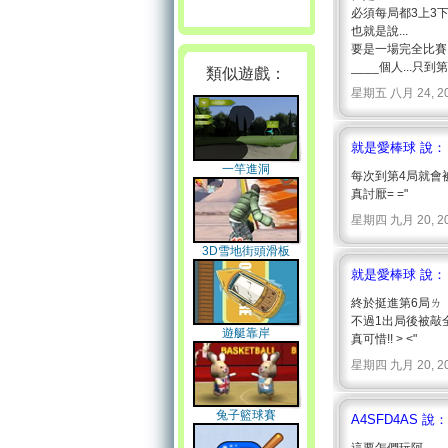
必須每局都3上3下.
也就是說...
要是一場完全比賽
____個人...只到
類似遊戲：
星期五 八月 24, 2007 
就是愛棒球 說：
一竿進洞
每次到第4局就會被
真討厭= ="
星期四 九月 20, 2007 
3D雪地街頭滑板
就是愛棒球 說：
終於挺進第6局ㄌ
不過1出局後被敲
遊艇靠岸
真可惜!! > <"
星期四 九月 20, 2007 
兔子籃球賽
A4SFD4AS 說