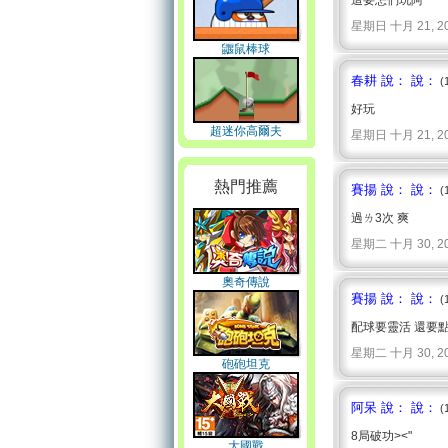
這要怎們玩阿
星期日 十月 21, 2007 
鼴鼠棒球
春耕 說： 說：
(
好玩
超迷你高爾夫
星期日 十月 21, 2007 
熱門推薦
賽揚 說： 說：
(
過ㄌ3次 爽
星期二 十月 30, 2007 
奧奇傳說
賽揚 說： 說：
(
配球要靈活 還要
星期二 十月 30, 2007 
砲砲坦克
阿呆 說： 說：
(
8局破功><"
大國戰