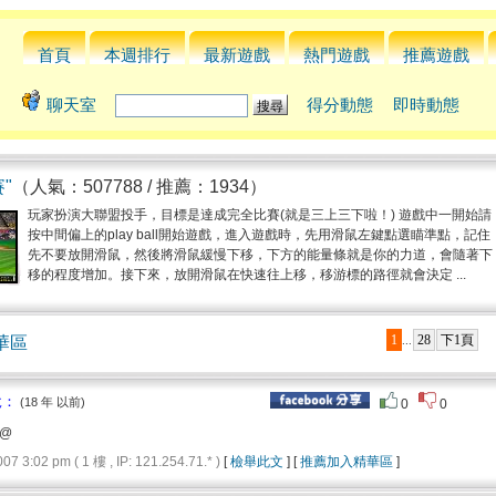
首頁
本週排行
最新遊戲
熱門遊戲
推薦遊戲
聊天室
得分動態
即時動態
"
（人氣：507788 / 推薦：1934）
玩家扮演大聯盟投手，目標是達成完全比賽(就是三上三下啦！) 遊戲中一開始請
按中間偏上的play ball開始遊戲，進入遊戲時，先用滑鼠左鍵點選瞄準點，記住
先不要放開滑鼠，然後將滑鼠緩慢下移，下方的能量條就是你的力道，會隨著下
移的程度增加。接下來，放開滑鼠在快速往上移，移游標的路徑就會決定 ...
1
28
下1頁
華區
...
說：
(18 年 以前)
0
0
@@
3:02 pm ( 1 樓 , IP: 121.254.71.* )
[
檢舉此文
] [
推薦加入精華區
]