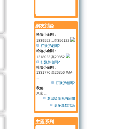
網友討論
哈哈小金剛
：
1839552 ...高356122
打飛胖老闆2
哈哈小金剛
：
1218023 高29852
打飛胖老闆2
哈哈小金剛
：
1331770 高26356 哈哈
...
打飛胖老闆2
秋穗
：
東京 ...
逃出吸血鬼的房間
更多遊戲討論
主題系列