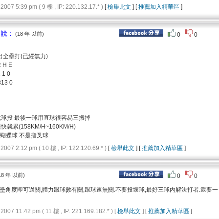
 5:39 pm ( 9 樓 , IP: 220.132.17.* )
[
檢舉此文
] [
推薦加入精華區
]
 說：
(18 年 以前)
0
0
出全壘打(已經無力)
R H E
1 1 0
813 0
化球投 最後一球用直球很容易三振掉
累(158KM/H~160KM/H)
E是蝴蝶球 不是指叉球
 2:12 pm ( 10 樓 , IP: 122.120.69.* )
[
檢舉此文
] [
推薦加入精華區
]
18 年 以前)
0
0
壘角度即可過關,體力跟球數有關,跟球速無關.不要投壞球,最好三球內解決打者.還要一
7 11:42 pm ( 11 樓 , IP: 221.169.182.* )
[
檢舉此文
] [
推薦加入精華區
]